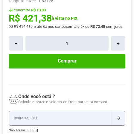
Duspatalin
:
1063126
Absorvente
8
º
Economize
R$ 13,03
R$
421
,
38
Lavitan
9
º
à vista no PIX
Vitamina D
10
º
ou
R$
434
,
41
em até
6
x nos cartões
em até
6
x de
R$
72
,
40
sem juros
－
＋
Comprar
Onde você está ?
Calcule o prazo e valores de frete para sua compra.
Não sei meu CEP