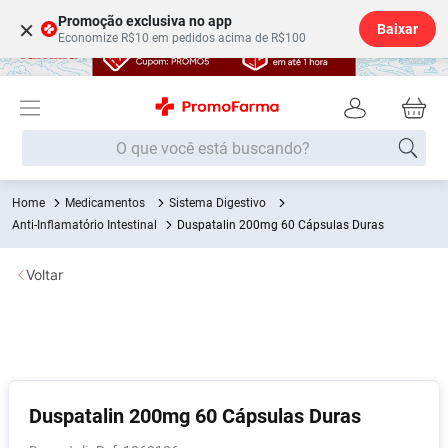
Promoção exclusiva no app
×
Baixar
Economize R$10 em pedidos acima de R$100
O que você está buscando?
Medicamentos
Sistema Digestivo
Termos mais buscados
Anti-Inflamatório Intestinal
Duspatalin 200mg 60 Cápsulas Duras
Fralda
1
º
Voltar
Medley
2
º
Lenço Umedecido
3
º
Fralda Xg
4
º
Fralda G
5
º
Shampoo
6
º
Duspatalin 200mg 60 Cápsulas Duras
Desodorante
7
º