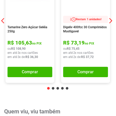
Restam 1 unidades!
Tamarine Zero Açúcar Geléia
Digeliv 400fcc 30 Comprimidos
250g
Mastigavel
R$
105
,
63
R$
73
,
19
no PIX
no PIX
ou
R$
108
,
90
ou
R$
75
,
45
em até
3
x nos cartões
em até
2
x nos cartões
em até
3
x de
R$
36
,
30
em até
2
x de
R$
37
,
72
Comprar
Comprar
Quem viu, viu também