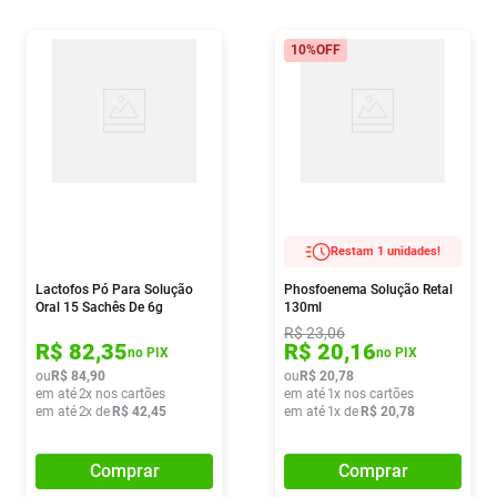
10%
OFF
Restam 1 unidades!
Lactofos Pó Para Solução
Phosfoenema Solução Retal
Oral 15 Sachês De 6g
130ml
R$
23
,
06
R$
82
,
35
R$
20
,
16
no PIX
no PIX
ou
R$
84
,
90
ou
R$
20
,
78
em até
2
x nos cartões
em até
1
x nos cartões
em até
2
x de
R$
42
,
45
em até
1
x de
R$
20
,
78
Comprar
Comprar