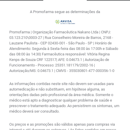
A Promofarma segue as determinações da
Promofarma | Organização Farmacêutica Nakano Ltda | CNPJ:
03.123.210\0003-27 | Rua Conselheiro Moreira de Barros, 2168 -
Lauzane Paulista - CEP 02430-001 - São Paulo - SP | Horário de
Atendimento: Segunda à Sexta-feira das 08:00 às 17:00h e Sábado
das 08:00 às 14:30| Farmacêutica responsável: Vitória Regina
Kenps de Souza CRF 122517| AFE: 0.04673.1 | Autorização de
Funcionamento - Processo: 25351.181179/2002-16 |
Autorização/MS: 0.04673.1 | CMVS - 355030801-477-000356-1-0
As informações contidas neste site não devem ser usadas para
automedicação e não substituem, em hipótese alguma, as
orientações dadas pelo profissional da área médica. Somente o
médico está apto a diagnosticar qualquer problema de saúde e
prescrever o tratamento adequado. Ao persistirem os sintomas, um
médico deverá ser consultado.
Os preços e as promoções são válidos apenas para compras via
internet e até durarem os estoques. | As fotos contidas em nosso