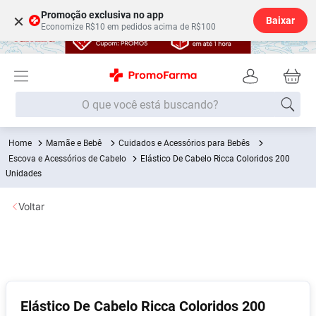
Promoção exclusiva no app
×
Baixar
Economize R$10 em pedidos acima de R$100
O que você está buscando?
Mamãe e Bebê
Cuidados e Acessórios para Bebês
Termos mais buscados
Escova e Acessórios de Cabelo
Elástico De Cabelo Ricca Coloridos 200
Fralda
Unidades
1
º
Medley
2
º
Voltar
Lenço Umedecido
3
º
Fralda Xg
4
º
Fralda G
5
º
Shampoo
6
º
Elástico De Cabelo Ricca Coloridos 200
Desodorante
7
º