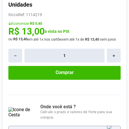
Unidades
Absorvente
8
º
Ricca
:
1114219
Lavitan
9
º
Economize
R$ 0,40
Vitamina D
10
º
R$
13
,
00
à vista no PIX
ou
R$
13
,
40
em até
1
x nos cartões
em até
1
x de
R$
13
,
40
sem juros
－
＋
Comprar
Onde você está ?
Calcule o prazo e valores de frete para sua
compra.