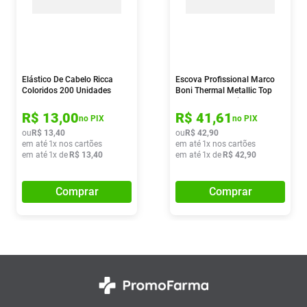
Elástico De Cabelo Ricca
Escova Profissional Marco
Coloridos 200 Unidades
Boni Thermal Metallic Top
Gold 32mm 1 Unidade
R$
13
,
00
R$
41
,
61
no PIX
no PIX
ou
R$
13
,
40
ou
R$
42
,
90
em até
1
x nos cartões
em até
1
x nos cartões
em até
1
x de
R$
13
,
40
em até
1
x de
R$
42
,
90
Comprar
Comprar