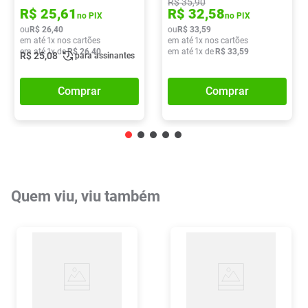
R$
35
,
90
R$
25
,
61
R$
32
,
58
no PIX
no PIX
ou
R$
26
,
40
ou
R$
33
,
59
em até
1
x nos cartões
em até
1
x nos cartões
em até
1
x de
R$
26
,
40
em até
1
x de
R$
33
,
59
R$
25
,
08
para assinantes
Comprar
Comprar
Quem viu, viu também