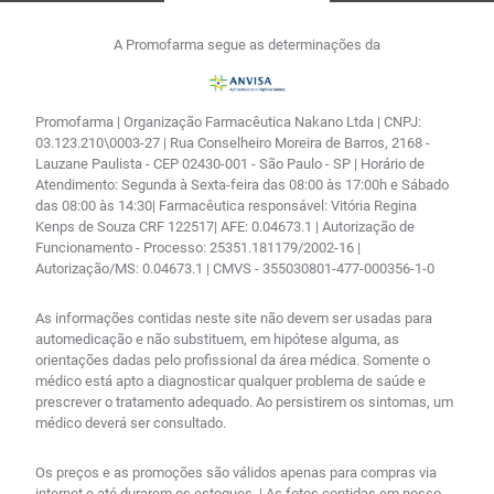
A Promofarma segue as determinações da
Promofarma | Organização Farmacêutica Nakano Ltda | CNPJ:
03.123.210\0003-27 | Rua Conselheiro Moreira de Barros, 2168 -
Lauzane Paulista - CEP 02430-001 - São Paulo - SP | Horário de
Atendimento: Segunda à Sexta-feira das 08:00 às 17:00h e Sábado
das 08:00 às 14:30| Farmacêutica responsável: Vitória Regina
Kenps de Souza CRF 122517| AFE: 0.04673.1 | Autorização de
Funcionamento - Processo: 25351.181179/2002-16 |
Autorização/MS: 0.04673.1 | CMVS - 355030801-477-000356-1-0
As informações contidas neste site não devem ser usadas para
automedicação e não substituem, em hipótese alguma, as
orientações dadas pelo profissional da área médica. Somente o
médico está apto a diagnosticar qualquer problema de saúde e
prescrever o tratamento adequado. Ao persistirem os sintomas, um
médico deverá ser consultado.
Os preços e as promoções são válidos apenas para compras via
internet e até durarem os estoques. | As fotos contidas em nosso