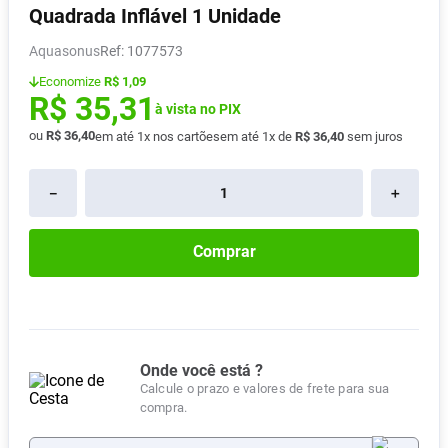
Quadrada Inflável 1 Unidade
Vitamina D
8
º
Aquasonus
:
1077573
Absorvente
9
º
Economize
R$ 1,09
Lavitan
10
º
R$
35
,
31
à vista no PIX
ou
R$
36
,
40
em até
1
x nos cartões
em até
1
x de
R$
36
,
40
sem juros
－
＋
Comprar
Onde você está ?
Calcule o prazo e valores de frete para sua
compra.