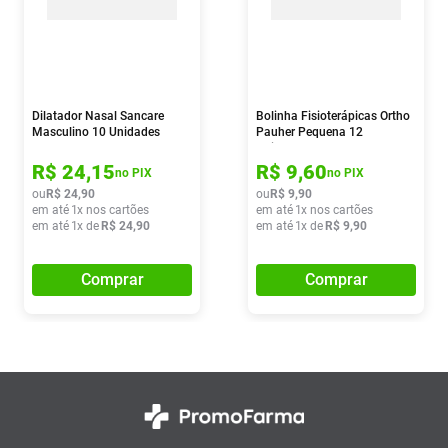
Dilatador Nasal Sancare
Bolinha Fisioterápicas Ortho
Masculino 10 Unidades
Pauher Pequena 12
Unidades
R$
24
,
15
R$
9
,
60
no PIX
no PIX
ou
R$
24
,
90
ou
R$
9
,
90
em até
1
x nos cartões
em até
1
x nos cartões
em até
1
x de
R$
24
,
90
em até
1
x de
R$
9
,
90
Comprar
Comprar