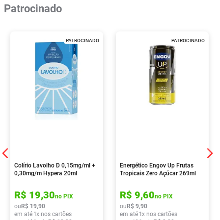
Patrocinado
PATROCINADO
PATROCINADO
Colírio Lavolho D 0,15mg/ml +
Energético Engov Up Frutas
0,30mg/m Hypera 20ml
Tropicais Zero Açúcar 269ml
R$
19
,
30
R$
9
,
60
no PIX
no PIX
ou
R$
19
,
90
ou
R$
9
,
90
em até
1
x nos cartões
em até
1
x nos cartões