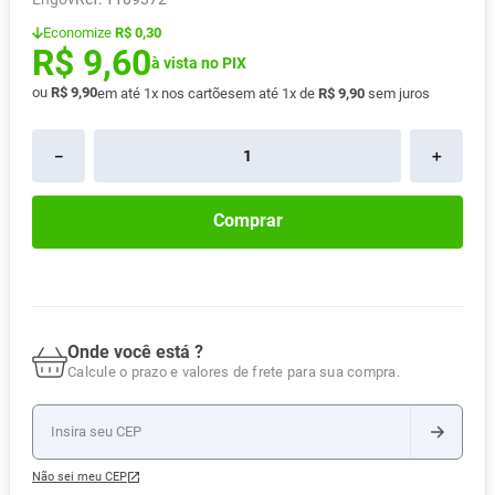
Absorvente
8
º
Economize
R$ 0,30
R$
9
,
60
Pampers Confort Sec
9
º
à vista no PIX
ou
R$
9
,
90
em até
1
x nos cartões
em até
1
x de
R$
9
,
90
sem juros
Lavitan
10
º
－
＋
Comprar
Onde você está ?
Calcule o prazo e valores de frete para sua compra.
Não sei meu CEP