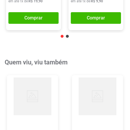
em até
1
x de
R$
19
,
90
em até
1
x de
R$
9
,
90
Comprar
Comprar
Quem viu, viu também