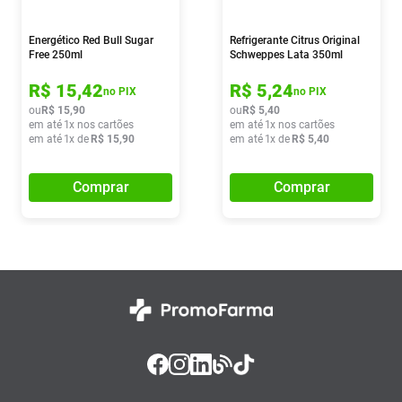
Energético Red Bull Sugar
Refrigerante Citrus Original
Free 250ml
Schweppes Lata 350ml
R$
15
,
42
R$
5
,
24
no PIX
no PIX
ou
R$
15
,
90
ou
R$
5
,
40
em até
1
x nos cartões
em até
1
x nos cartões
em até
1
x de
R$
15
,
90
em até
1
x de
R$
5
,
40
Comprar
Comprar