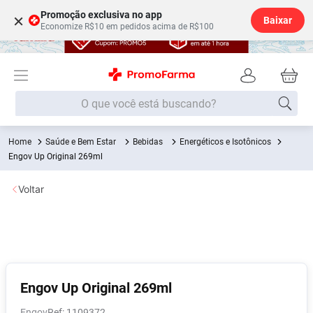
Promoção exclusiva no app
×
Baixar
Economize R$10 em pedidos acima de R$100
O que você está buscando?
Saúde e Bem Estar
Bebidas
Energéticos e Isotônicos
Termos mais buscados
Engov Up Original 269ml
Fralda
1
º
Voltar
Lenço Umedecido
2
º
Medley
3
º
Fralda Xg
4
º
Fralda G
5
º
Desodorante
6
º
Engov Up Original 269ml
Shampoo
7
º
Engov
:
1109372