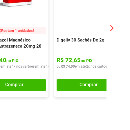
Restam 1 unidades!
azol Magnésico
Digeliv 30 Sachês De 2g
Astrazeneca 20mg 28
idos
40
R$
72
,
65
no PIX
no PIX
0
em até
1
x nos cartões
em até
1
x de
R$
ou
46
R$
,
80
74
,
90
em até
2
x nos cartões
em até
2
x de
Comprar
Comprar