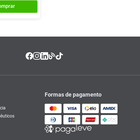
omprar
Formas de pagamento
cia
êuticos