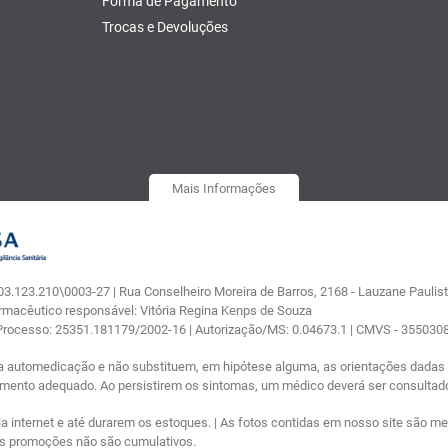
Forma de Pagamento
Trocas e Devoluções
Mais Informações
.123.210\0003-27 | Rua Conselheiro Moreira de Barros, 2168 - Lauzane Paulista
armacêutico responsável: Vitória Regina Kenps de Souza
 Processo: 25351.181179/2002-16 | Autorização/MS: 0.04673.1 | CMVS - 35503
a automedicação e não substituem, em hipótese alguma, as orientações dadas p
tamento adequado. Ao persistirem os sintomas, um médico deverá ser consultad
nternet e até durarem os estoques. | As fotos contidas em nosso site são meram
ras promoções não são cumulativos.