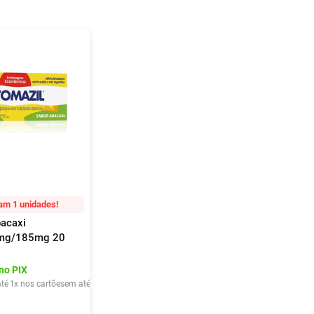
am 1 unidades!
bacaxi
mg/185mg 20
 Mastigáveis
no PIX
té
1
x nos cartões
em até
1
x de
R$
17
,
90