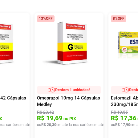
13%
OFF
8%
OFF
Restam 1 unidades!
Rest
42 Cápsulas
Omeprazol 10mg 14 Cápsulas
Estomazil A
Medley
230mg/185
Comprimidos
R$
23
,
42
R$
19
,
55
R$
19
,
69
R$
17
,
36
X
no PIX
nos cartões
em até
1
x de
ou
R$
R$
43
20
,
86
,
30
em até
1
x nos cartões
em até
1
x de
ou
R$
R$
20
17
,
30
,
90
em a