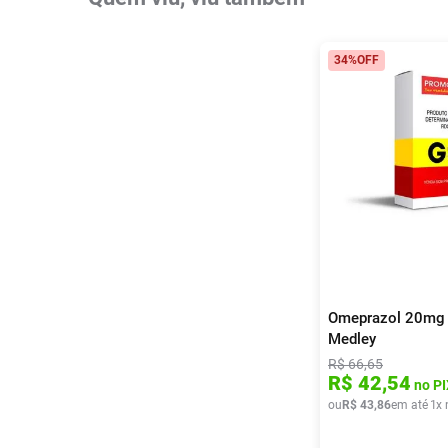
34%
OFF
Omeprazol 20mg 
Medley
R$
66
,
65
R$
42
,
54
no PI
ou
R$
43
,
86
em até
1
x 