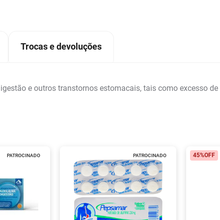
Trocas e devoluções
 digestão e outros transtornos estomacais, tais como excesso d
45%
OFF
PATROCINADO
PATROCINADO