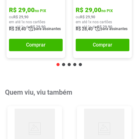
R$
29
,
00
R$
29
,
00
no PIX
no PIX
ou
R$
29
,
90
ou
R$
29
,
90
em até
1
x nos cartões
em até
1
x nos cartões
em até
1
x de
R$
29
,
90
em até
1
x de
R$
29
,
90
R$
28
,
40
R$
28
,
40
para assinantes
para assinantes
Comprar
Comprar
Quem viu, viu também