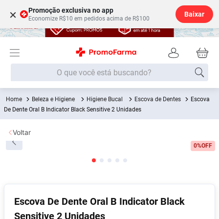
Promoção exclusiva no app
×
Baixar
Economize R$10 em pedidos acima de R$100
O que você está buscando?
Beleza e Higiene
Higiene Bucal
Escova de Dentes
Escova
Termos mais buscados
De Dente Oral B Indicator Black Sensitive 2 Unidades
Fralda
1
º
Voltar
Medley
2
º
0%
OFF
Lenço Umedecido
3
º
Fralda Xg
4
º
Fralda G
5
º
Shampoo
6
º
Escova De Dente Oral B Indicator Black
Sensitive 2 Unidades
Desodorante
7
º