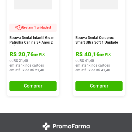
Restam 1 unidades!
Escova Dental Infantil G.u.m
Escova Dental Curaprox
Patrulha Canina 3+ Anos 2
Smart Ultra Soft 1 Unidade
Unidades
R$
20
,
76
R$
40
,
16
no PIX
no PIX
ou
R$
21
,
40
ou
R$
41
,
40
em até
1
x nos cartões
em até
1
x nos cartões
em até
1
x de
R$
21
,
40
em até
1
x de
R$
41
,
40
Comprar
Comprar