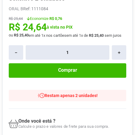
Absorvente
8
º
ORAL B
:
1111084
Vitamina D
9
º
Economize
R$ 0,76
R$
25
,
44
R$
24
,
64
Lavitan
10
º
à vista no PIX
ou
R$
25
,
40
em até
1
x nos cartões
em até
1
x de
R$
25
,
40
sem juros
－
＋
Comprar
Restam apenas 2 unidades!
Onde você está ?
Calcule o prazo e valores de frete para sua compra.