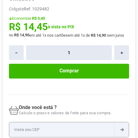
Absorvente
8
º
Colgate
:
1029482
Pampers Confort Sec
9
º
Economize
R$ 0,45
R$
14
,
45
Lavitan
à vista no PIX
10
º
ou
R$
14
,
90
em até
1
x nos cartões
em até
1
x de
R$
14
,
90
sem juros
－
＋
Comprar
Onde você está ?
Calcule o prazo e valores de frete para sua compra.