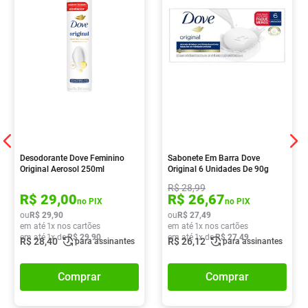
Desodorante Dove Feminino
Sabonete Em Barra Dove
Original Aerosol 250ml
Original 6 Unidades De 90g
R$
28
,
99
R$
29
,
00
R$
26
,
67
no PIX
no PIX
ou
R$
29
,
90
ou
R$
27
,
49
em até
1
x nos cartões
em até
1
x nos cartões
em até
1
x de
R$
29
,
90
em até
1
x de
R$
27
,
49
R$
28
,
40
R$
26
,
12
para assinantes
para assinantes
Comprar
Comprar