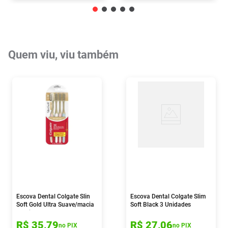
Quem viu, viu também
Escova Dental Colgate Slin
Escova Dental Colgate Slim
Soft Gold Ultra Suave/macia
Soft Black 3 Unidades
4 Unidades
R$
35
,
79
R$
27
,
06
no PIX
no PIX