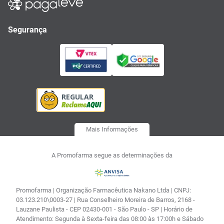
Segurança
Mais Informações
A Promofarma segue as determinações da
Promofarma | Organização Farmacêutica Nakano Ltda | CNPJ:
03.123.210\0003-27 | Rua Conselheiro Moreira de Barros, 2168 -
Lauzane Paulista - CEP 02430-001 - São Paulo - SP | Horário de
Atendimento: Segunda à Sexta-feira das 08:00 às 17:00h e Sábado