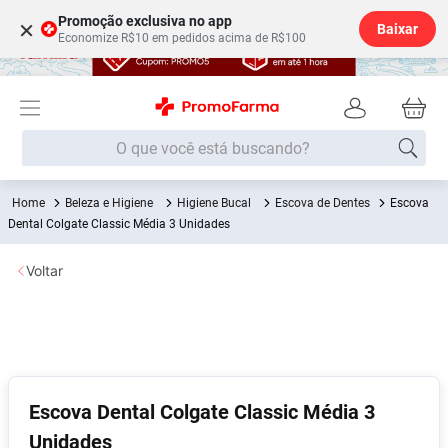
Promoção exclusiva no app
×
Baixar
Economize R$10 em pedidos acima de R$100
O que você está buscando?
Beleza e Higiene
Higiene Bucal
Escova de Dentes
Escova
Termos mais buscados
Dental Colgate Classic Média 3 Unidades
Fralda
1
º
Voltar
Lenço Umedecido
2
º
Medley
3
º
Fralda Xg
4
º
Fralda G
5
º
Desodorante
6
º
Escova Dental Colgate Classic Média 3
Unidades
Shampoo
7
º