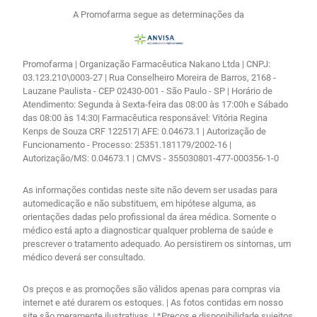
A Promofarma segue as determinações da
Promofarma | Organização Farmacêutica Nakano Ltda | CNPJ:
03.123.210\0003-27 | Rua Conselheiro Moreira de Barros, 2168 -
Lauzane Paulista - CEP 02430-001 - São Paulo - SP | Horário de
Atendimento: Segunda à Sexta-feira das 08:00 às 17:00h e Sábado
das 08:00 às 14:30| Farmacêutica responsável: Vitória Regina
Kenps de Souza CRF 122517| AFE: 0.04673.1 | Autorização de
Funcionamento - Processo: 25351.181179/2002-16 |
Autorização/MS: 0.04673.1 | CMVS - 355030801-477-000356-1-0
As informações contidas neste site não devem ser usadas para
automedicação e não substituem, em hipótese alguma, as
orientações dadas pelo profissional da área médica. Somente o
médico está apto a diagnosticar qualquer problema de saúde e
prescrever o tratamento adequado. Ao persistirem os sintomas, um
médico deverá ser consultado.
Os preços e as promoções são válidos apenas para compras via
internet e até durarem os estoques. | As fotos contidas em nosso
site são meramente ilustrativas. | *Preços e disponibilidade sujeitos