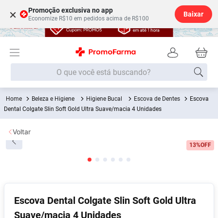
Promoção exclusiva no app
×
Baixar
Economize R$10 em pedidos acima de R$100
O que você está buscando?
Beleza e Higiene
Higiene Bucal
Escova de Dentes
Escova
Termos mais buscados
Dental Colgate Slin Soft Gold Ultra Suave/macia 4 Unidades
Fralda
1
º
Voltar
Lenço Umedecido
2
º
13%
OFF
Medley
3
º
Fralda Xg
4
º
Fralda G
5
º
Desodorante
6
º
Escova Dental Colgate Slin Soft Gold Ultra
Suave/macia 4 Unidades
Shampoo
7
º