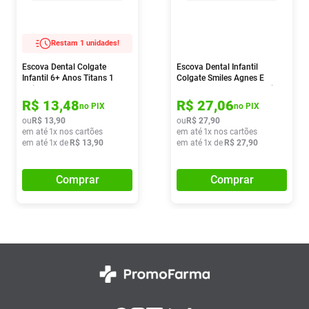
Restam 1 unidades!
Escova Dental Colgate
Escova Dental Infantil
Infantil 6+ Anos Titans 1
Colgate Smiles Agnes E
Unidade
Fluffy 6+ Anos Extra Macia 2
Unidades
R$
13
,
48
R$
27
,
06
no PIX
no PIX
ou
R$
13
,
90
ou
R$
27
,
90
em até
1
x nos cartões
em até
1
x nos cartões
em até
1
x de
R$
13
,
90
em até
1
x de
R$
27
,
90
Comprar
Comprar