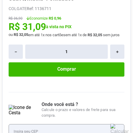
Absorvente
8
º
COLGATE
:
1136711
Pampers Confort Sec
9
º
Economize
R$ 0,96
R$
36
,
90
R$
31
,
09
Lavitan
10
º
à vista no PIX
ou
R$
32
,
05
em até
1
x nos cartões
em até
1
x de
R$
32
,
05
sem juros
－
＋
Comprar
Onde você está ?
Calcule o prazo e valores de frete para sua
compra.