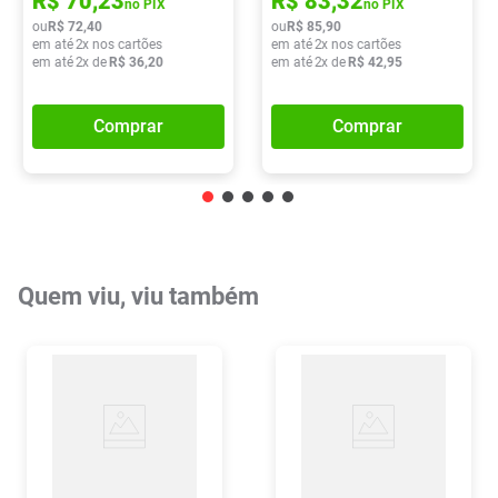
R$
70
,
23
R$
83
,
32
no PIX
no PIX
ou
R$
72
,
40
ou
R$
85
,
90
em até
2
x nos cartões
em até
2
x nos cartões
em até
2
x de
R$
36
,
20
em até
2
x de
R$
42
,
95
Comprar
Comprar
Quem viu, viu também