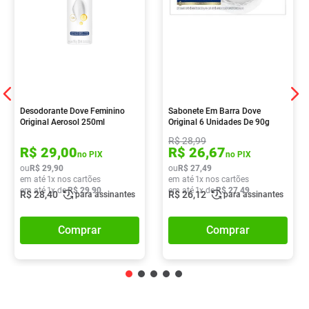
Desodorante Dove Feminino
Sabonete Em Barra Dove
Original Aerosol 250ml
Original 6 Unidades De 90g
R$
28
,
99
R$
29
,
00
R$
26
,
67
no PIX
no PIX
ou
R$
29
,
90
ou
R$
27
,
49
em até
1
x nos cartões
em até
1
x nos cartões
em até
1
x de
R$
29
,
90
em até
1
x de
R$
27
,
49
R$
28
,
40
R$
26
,
12
para assinantes
para assinantes
Comprar
Comprar