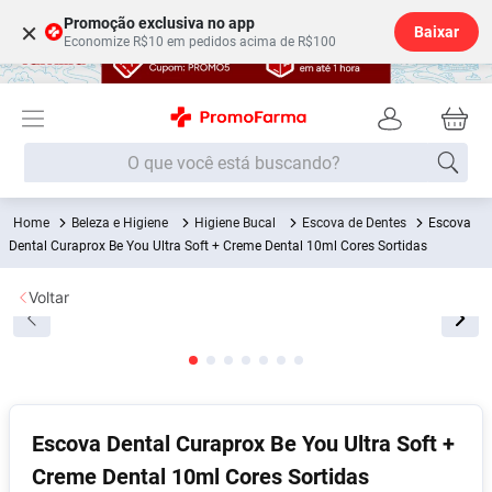
Promoção exclusiva no app
×
Baixar
Economize R$10 em pedidos acima de R$100
O que você está buscando?
Beleza e Higiene
Higiene Bucal
Escova de Dentes
Escova
Termos mais buscados
Dental Curaprox Be You Ultra Soft + Creme Dental 10ml Cores Sortidas
Fralda
1
º
Voltar
Medley
2
º
Lenço Umedecido
3
º
Fralda Xg
4
º
Fralda G
5
º
Escova Dental Curaprox Be You Ultra Soft +
Shampoo
6
º
Creme Dental 10ml Cores Sortidas
Desodorante
7
º