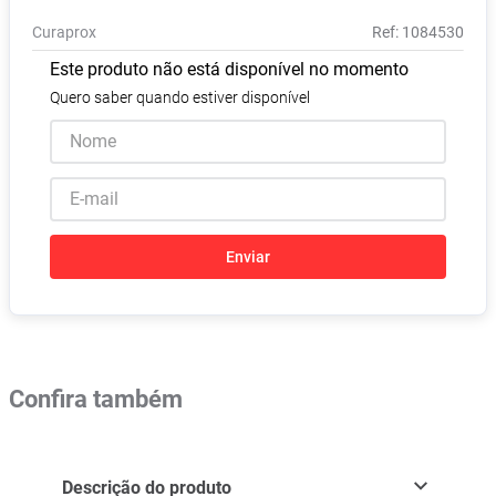
Absorvente
8
º
Curaprox
:
1084530
Lavitan
9
º
Este produto não está disponível no momento
Vitamina D
10
º
Quero saber quando estiver disponível
Enviar
Confira também
Descrição do produto