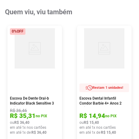
Quem viu, viu também
0%
OFF
Restam 1 unidades!
Escova De Dente Oral-b
Escova Dental Infantil
Indicator Black Sensitive 3
Condor Barbie 4+ Anos 2
Unidades
Unidades
R$
36
,
46
R$
35
,
31
R$
14
,
94
no PIX
no PIX
ou
R$
36
,
40
ou
R$
15
,
40
em até
1
x nos cartões
em até
1
x nos cartões
em até
1
x de
R$
36
,
40
em até
1
x de
R$
15
,
40