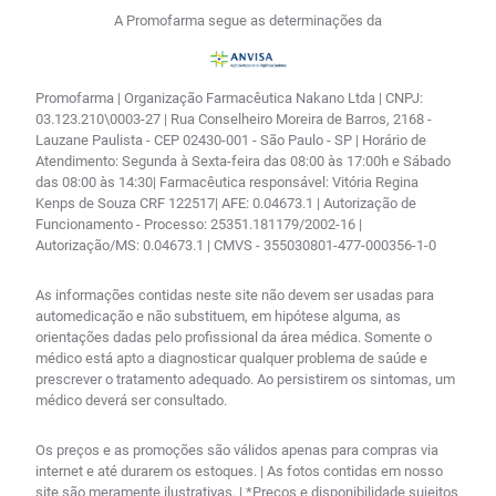
A Promofarma segue as determinações da
Promofarma | Organização Farmacêutica Nakano Ltda | CNPJ:
03.123.210\0003-27 | Rua Conselheiro Moreira de Barros, 2168 -
Lauzane Paulista - CEP 02430-001 - São Paulo - SP | Horário de
Atendimento: Segunda à Sexta-feira das 08:00 às 17:00h e Sábado
das 08:00 às 14:30| Farmacêutica responsável: Vitória Regina
Kenps de Souza CRF 122517| AFE: 0.04673.1 | Autorização de
Funcionamento - Processo: 25351.181179/2002-16 |
Autorização/MS: 0.04673.1 | CMVS - 355030801-477-000356-1-0
As informações contidas neste site não devem ser usadas para
automedicação e não substituem, em hipótese alguma, as
orientações dadas pelo profissional da área médica. Somente o
médico está apto a diagnosticar qualquer problema de saúde e
prescrever o tratamento adequado. Ao persistirem os sintomas, um
médico deverá ser consultado.
Os preços e as promoções são válidos apenas para compras via
internet e até durarem os estoques. | As fotos contidas em nosso
site são meramente ilustrativas. | *Preços e disponibilidade sujeitos