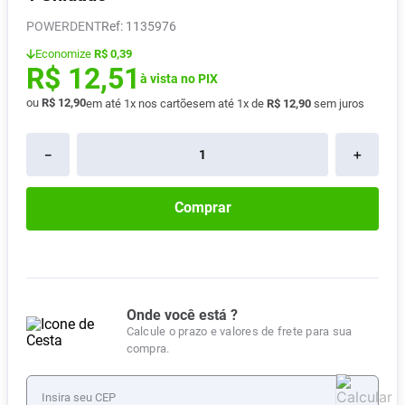
Absorvente
8
º
POWERDENT
:
1135976
Vitamina D
9
º
Economize
R$ 0,39
R$
12
,
51
Lavitan
à vista no PIX
10
º
ou
R$
12
,
90
em até
1
x nos cartões
em até
1
x de
R$
12
,
90
sem juros
－
＋
Comprar
Onde você está ?
Calcule o prazo e valores de frete para sua
compra.