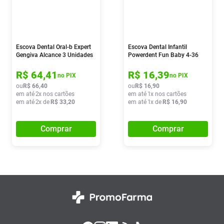
Escova Dental Oral-b Expert
Escova Dental Infantil
Gengiva Alcance 3 Unidades
Powerdent Fun Baby 4-36
Meses
R$
64
,
41
R$
16
,
39
no PIX
no PIX
ou
R$
66
,
40
ou
R$
16
,
90
em até
2
x nos cartões
em até
1
x nos cartões
em até
2
x de
R$
33
,
20
em até
1
x de
R$
16
,
90
Comprar
Comprar