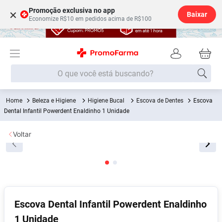
Promoção exclusiva no app
×
Baixar
Economize R$10 em pedidos acima de R$100
O que você está buscando?
Beleza e Higiene
Higiene Bucal
Escova de Dentes
Escova
Termos mais buscados
Dental Infantil Powerdent Enaldinho 1 Unidade
Fralda
1
º
Voltar
Medley
2
º
Lenço Umedecido
3
º
Fralda Xg
4
º
Fralda G
5
º
Shampoo
6
º
Escova Dental Infantil Powerdent Enaldinho
1 Unidade
Desodorante
7
º