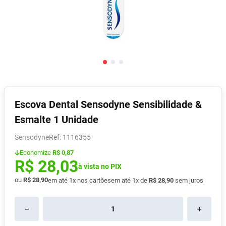
Pampers Confort Sec
8
º
Vitamina D
9
º
Soro Fisiológico
10
º
Escova Dental Sensodyne Sensibilidade &
Esmalte 1 Unidade
Sensodyne
:
1116355
Economize
R$ 0,87
R$
28
,
03
à vista no PIX
ou
R$
28
,
90
em até
1
x nos cartões
em até
1
x de
R$
28
,
90
sem juros
－
＋