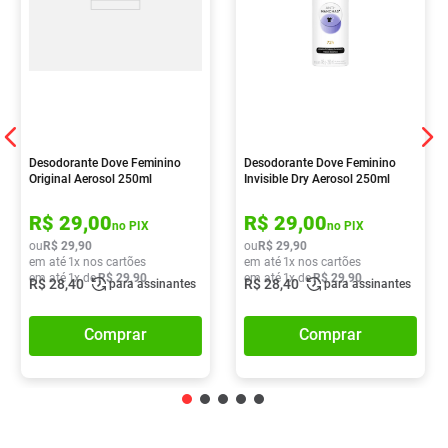
Desodorante Dove Feminino
Desodorante Dove Feminino
Original Aerosol 250ml
Invisible Dry Aerosol 250ml
R$
29
,
00
R$
29
,
00
no PIX
no PIX
ou
R$
29
,
90
ou
R$
29
,
90
em até
1
x nos cartões
em até
1
x nos cartões
em até
1
x de
R$
29
,
90
em até
1
x de
R$
29
,
90
R$
28
,
40
R$
28
,
40
para assinantes
para assinantes
Comprar
Comprar