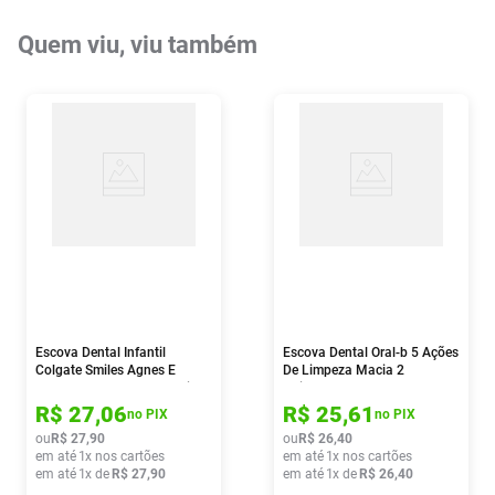
Quem viu, viu também
Escova Dental Infantil
Escova Dental Oral-b 5 Ações
Colgate Smiles Agnes E
De Limpeza Macia 2
Fluffy 6+ Anos Extra Macia 2
Unidades
Unidades
R$
27
,
06
R$
25
,
61
no PIX
no PIX
ou
R$
27
,
90
ou
R$
26
,
40
em até
1
x nos cartões
em até
1
x nos cartões
em até
1
x de
R$
27
,
90
em até
1
x de
R$
26
,
40