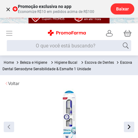
Promoção exclusiva no app
×
Baixar
Economize R$10 em pedidos acima de R$100
O que você está buscando?
Beleza e Higiene
Higiene Bucal
Escova de Dentes
Escova
Termos mais buscados
Dental Sensodyne Sensibilidade & Esmalte 1 Unidade
Fralda
1
º
Voltar
Lenço Umedecido
2
º
Medley
3
º
Fralda Xg
4
º
Fralda G
5
º
Shampoo
6
º
Desodorante
7
º