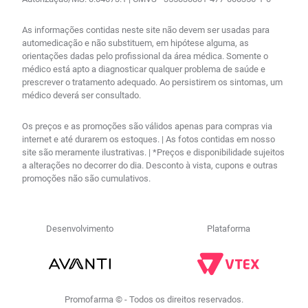
As informações contidas neste site não devem ser usadas para
automedicação e não substituem, em hipótese alguma, as
orientações dadas pelo profissional da área médica. Somente o
médico está apto a diagnosticar qualquer problema de saúde e
prescrever o tratamento adequado. Ao persistirem os sintomas, um
médico deverá ser consultado.
Os preços e as promoções são válidos apenas para compras via
internet e até durarem os estoques. | As fotos contidas em nosso
site são meramente ilustrativas. | *Preços e disponibilidade sujeitos
a alterações no decorrer do dia. Desconto à vista, cupons e outras
promoções não são cumulativos.
Desenvolvimento
Plataforma
R$
28
,
03
no PIX
Comprar
－
＋
Em até
1
x
R$
28
,
90
sem
Promofarma © - Todos os direitos reservados.
juros