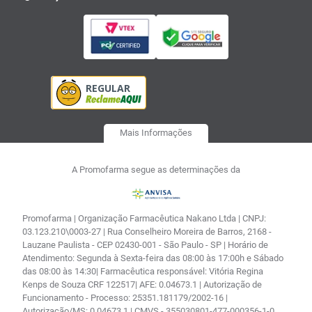
Mais Informações
A Promofarma segue as determinações da
Promofarma | Organização Farmacêutica Nakano Ltda | CNPJ:
03.123.210\0003-27 | Rua Conselheiro Moreira de Barros, 2168 -
Lauzane Paulista - CEP 02430-001 - São Paulo - SP | Horário de
Atendimento: Segunda à Sexta-feira das 08:00 às 17:00h e Sábado
das 08:00 às 14:30| Farmacêutica responsável: Vitória Regina
Kenps de Souza CRF 122517| AFE: 0.04673.1 | Autorização de
Funcionamento - Processo: 25351.181179/2002-16 |
Autorização/MS: 0.04673.1 | CMVS - 355030801-477-000356-1-0