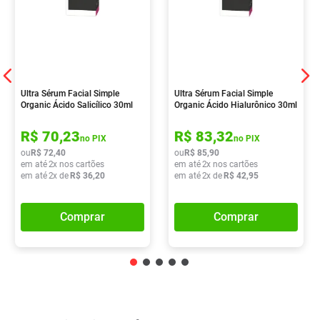
Ultra Sérum Facial Simple
Ultra Sérum Facial Simple
Organic Ácido Salicílico 30ml
Organic Ácido Hialurônico 30ml
R$
70
,
23
R$
83
,
32
no PIX
no PIX
ou
R$
72
,
40
ou
R$
85
,
90
em até
2
x nos cartões
em até
2
x nos cartões
em até
2
x de
R$
36
,
20
em até
2
x de
R$
42
,
95
Comprar
Comprar