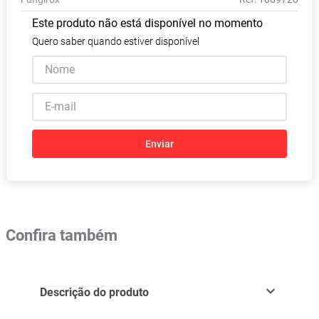
Absorvente
8
º
Este produto não está disponível no momento
Lavitan
9
º
Quero saber quando estiver disponível
Vitamina D
10
º
Enviar
Confira também
Descrição do produto