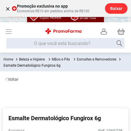
Promoção exclusiva no app
×
Baixar
Economize R$10 em pedidos acima de R$100
O que você está buscando?
Beleza e Higiene
Mãos e Pés
Esmaltes e Removedores
Termos mais buscados
Esmalte Dermatológico Fungirox 6g
Fralda
1
º
Voltar
Medley
2
º
Lenço Umedecido
3
º
Fralda Xg
4
º
Fralda G
5
º
Esmalte Dermatológico Fungirox 6g
Shampoo
6
º
Desodorante
7
º
Fungirox
:
1069728