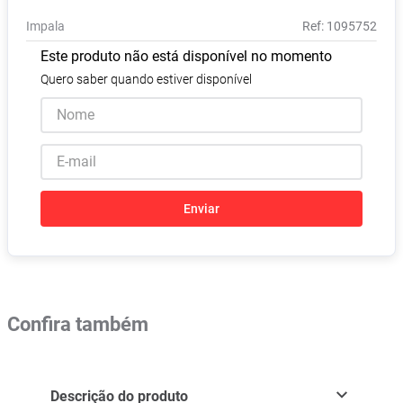
Absorvente
8
º
Impala
:
1095752
Pampers Confort Sec
9
º
Este produto não está disponível no momento
Lavitan
10
º
Quero saber quando estiver disponível
Enviar
Confira também
Descrição do produto