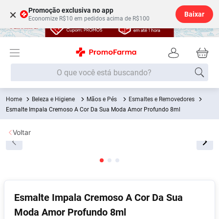
Promoção exclusiva no app
×
Baixar
Economize R$10 em pedidos acima de R$100
O que você está buscando?
Beleza e Higiene
Mãos e Pés
Esmaltes e Removedores
Termos mais buscados
Esmalte Impala Cremoso A Cor Da Sua Moda Amor Profundo 8ml
Fralda
1
º
Voltar
Lenço Umedecido
2
º
Medley
3
º
Fralda Xg
4
º
Fralda G
5
º
Esmalte Impala Cremoso A Cor Da Sua
Desodorante
6
º
Moda Amor Profundo 8ml
Shampoo
7
º