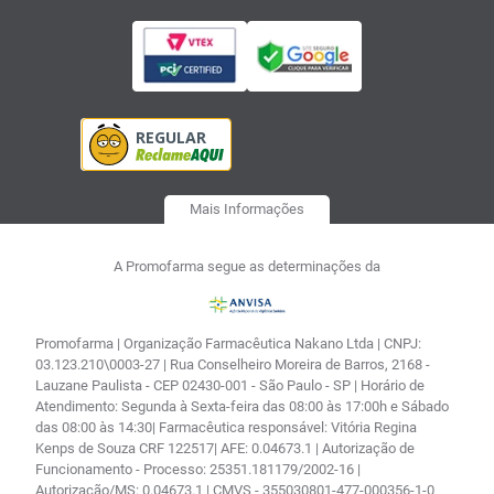
Mais Informações
A Promofarma segue as determinações da
Promofarma | Organização Farmacêutica Nakano Ltda | CNPJ:
03.123.210\0003-27 | Rua Conselheiro Moreira de Barros, 2168 -
Lauzane Paulista - CEP 02430-001 - São Paulo - SP | Horário de
Atendimento: Segunda à Sexta-feira das 08:00 às 17:00h e Sábado
das 08:00 às 14:30| Farmacêutica responsável: Vitória Regina
Kenps de Souza CRF 122517| AFE: 0.04673.1 | Autorização de
Funcionamento - Processo: 25351.181179/2002-16 |
Autorização/MS: 0.04673.1 | CMVS - 355030801-477-000356-1-0