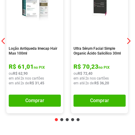
Loção Antiqueda Imecap Hair
Ultra Sérum Facial Simple
Max 100ml
Organic Ácido Salicílico 30ml
R$
61
,
01
R$
70
,
23
no PIX
no PIX
ou
R$
62
,
90
ou
R$
72
,
40
em até
2
x nos cartões
em até
2
x nos cartões
em até
2
x de
R$
31
,
45
em até
2
x de
R$
36
,
20
Comprar
Comprar