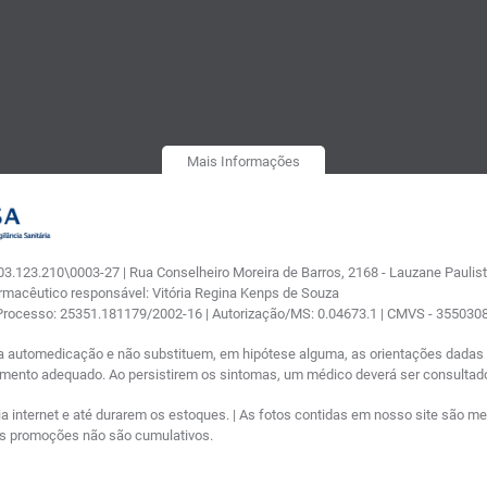
Mais Informações
.123.210\0003-27 | Rua Conselheiro Moreira de Barros, 2168 - Lauzane Paulista
armacêutico responsável: Vitória Regina Kenps de Souza
 Processo: 25351.181179/2002-16 | Autorização/MS: 0.04673.1 | CMVS - 35503
a automedicação e não substituem, em hipótese alguma, as orientações dadas p
tamento adequado. Ao persistirem os sintomas, um médico deverá ser consultad
nternet e até durarem os estoques. | As fotos contidas em nosso site são meram
ras promoções não são cumulativos.