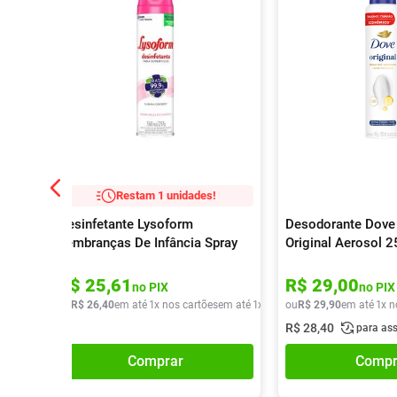
Restam 1 unidades!
Desinfetante Lysoform
Desodorante Dove
Lembranças De Infância Spray
Original Aerosol 
360ml
R$
25
,
61
R$
29
,
00
no PIX
no PIX
ou
R$
26
,
40
em até
1
x nos cartões
em até
1
x de
R$
ou
26
R$
,
40
29
,
90
em até
1
x n
R$
28
,
40
para as
Comprar
Compr