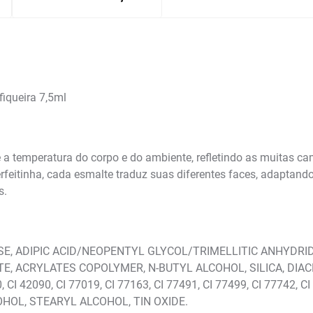
fiqueira 7,5ml
 temperatura do corpo e do ambiente, refletindo as muitas c
rfeitinha, cada esmalte traduz suas diferentes faces, adaptan
s.
SE, ADIPIC ACID/NEOPENTYL GLYCOL/TRIMELLITIC ANHYDRI
, ACRYLATES COPOLYMER, N-BUTYL ALCOHOL, SILICA, DIA
, CI 42090, CI 77019, CI 77163, CI 77491, CI 77499, CI 7774
OL, STEARYL ALCOHOL, TIN OXIDE.