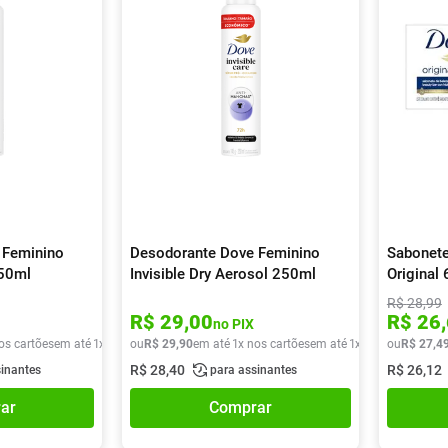
 Feminino
Desodorante Dove Feminino
Sabonete
250ml
Invisible Dry Aerosol 250ml
Original
R$
28
,
99
R$
29
,
00
R$
26
,
no PIX
os cartões
em até
1
x de
R$
ou
29
R$
,
90
29
,
90
em até
1
x nos cartões
em até
1
x de
R$
ou
29
R$
,
90
27
,
4
R$
28
,
40
R$
26
,
12
sinantes
para assinantes
ar
Comprar