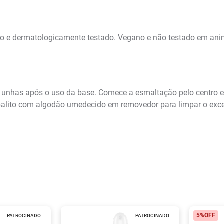
o e dermatologicamente testado. Vegano e não testado em anima
s unhas após o uso da base. Comece a esmaltação pelo centro e,
lito com algodão umedecido em removedor para limpar o exce
5%
OFF
PATROCINADO
PATROCINADO