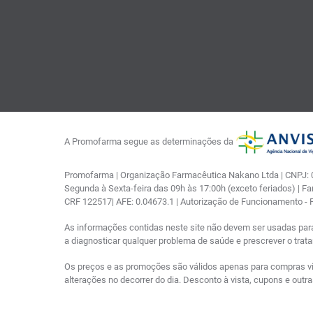
A Promofarma segue as determinações da
Promofarma | Organização Farmacêutica Nakano Ltda | CNPJ: 03
Segunda à Sexta-feira das 09h às 17:00h (exceto feriados) | F
CRF 122517| AFE: 0.04673.1 | Autorização de Funcionamento -
As informações contidas neste site não devem ser usadas par
a diagnosticar qualquer problema de saúde e prescrever o tra
Os preços e as promoções são válidos apenas para compras via i
alterações no decorrer do dia. Desconto à vista, cupons e out