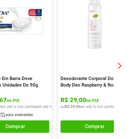
 Em Barra Dove
Desodorante Corporal Dove All
 6 Unidades De 90g
Body Deo Raspberry & Rose
Aerossol 150ml
67
R$
29
,
00
no PIX
no PIX
9
em até
1
x nos cartões
em até
1
x de
R$
ou
27
R$
,
49
29
,
90
em até
1
x nos cartões
em até
1
x de
para assinantes
Comprar
Comprar