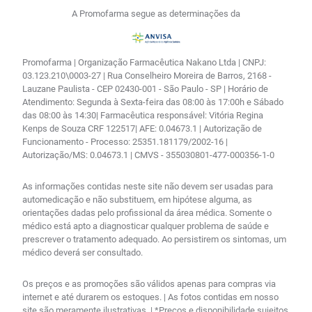
A Promofarma segue as determinações da
Promofarma | Organização Farmacêutica Nakano Ltda | CNPJ:
03.123.210\0003-27 | Rua Conselheiro Moreira de Barros, 2168 -
Lauzane Paulista - CEP 02430-001 - São Paulo - SP | Horário de
Atendimento: Segunda à Sexta-feira das 08:00 às 17:00h e Sábado
das 08:00 às 14:30| Farmacêutica responsável: Vitória Regina
Kenps de Souza CRF 122517| AFE: 0.04673.1 | Autorização de
Funcionamento - Processo: 25351.181179/2002-16 |
Autorização/MS: 0.04673.1 | CMVS - 355030801-477-000356-1-0
As informações contidas neste site não devem ser usadas para
automedicação e não substituem, em hipótese alguma, as
orientações dadas pelo profissional da área médica. Somente o
médico está apto a diagnosticar qualquer problema de saúde e
prescrever o tratamento adequado. Ao persistirem os sintomas, um
médico deverá ser consultado.
Os preços e as promoções são válidos apenas para compras via
internet e até durarem os estoques. | As fotos contidas em nosso
site são meramente ilustrativas. | *Preços e disponibilidade sujeitos