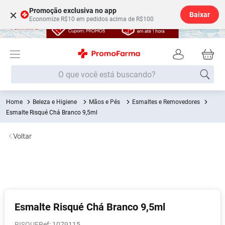
Promoção exclusiva no app
×
Baixar
Economize R$10 em pedidos acima de R$100
O que você está buscando?
Beleza e Higiene
Mãos e Pés
Esmaltes e Removedores
Termos mais buscados
Esmalte Risqué Chá Branco 9,5ml
Fralda
1
º
Voltar
Lenço Umedecido
2
º
Medley
3
º
Fralda Xg
4
º
Fralda G
5
º
Desodorante
6
º
Esmalte Risqué Chá Branco 9,5ml
Shampoo
7
º
RISQUE
:
1079115