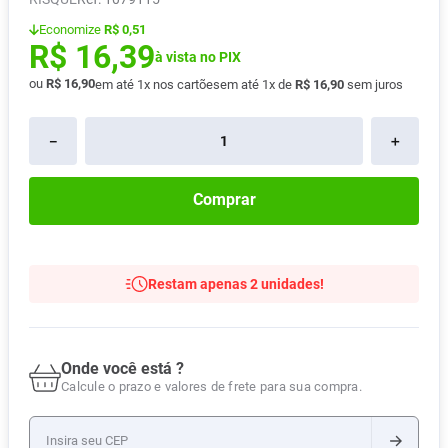
Absorvente
8
º
Economize
R$ 0,51
R$
16
,
39
Pampers Confort Sec
9
º
à vista no PIX
ou
R$
16
,
90
em até
1
x nos cartões
em até
1
x de
R$
16
,
90
sem juros
Lavitan
10
º
－
＋
Comprar
Restam apenas 2 unidades!
Onde você está ?
Calcule o prazo e valores de frete para sua compra.