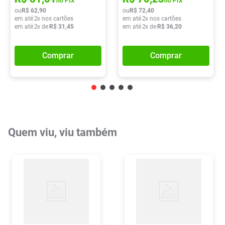
no PIX
no PIX
ou
R$
62
,
90
ou
R$
72
,
40
em até
2
x nos cartões
em até
2
x nos cartões
em até
2
x de
R$
31
,
45
em até
2
x de
R$
36
,
20
Comprar
Comprar
Quem viu, viu também