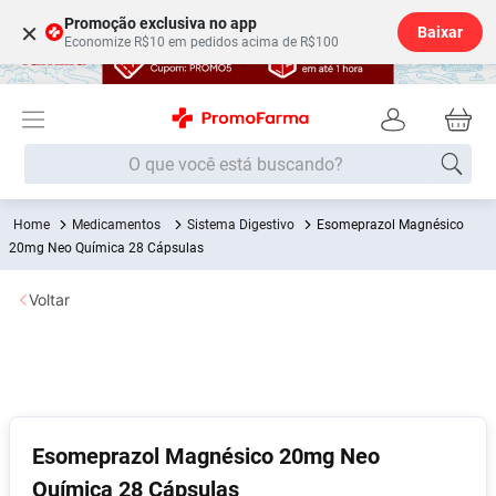
Promoção exclusiva no app
×
Baixar
Economize R$10 em pedidos acima de R$100
O que você está buscando?
Medicamentos
Sistema Digestivo
Esomeprazol Magnésico
Termos mais buscados
20mg Neo Química 28 Cápsulas
Fralda
1
º
Voltar
Lenço Umedecido
2
º
Medley
3
º
Fralda Xg
4
º
Fralda G
5
º
Desodorante
6
º
Esomeprazol Magnésico 20mg Neo
Química 28 Cápsulas
Shampoo
7
º