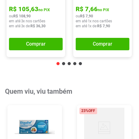
R$
105
,
63
R$
7
,
66
no PIX
no PIX
ou
R$
108
,
90
ou
R$
7
,
90
em até
3
x nos cartões
em até
1
x nos cartões
em até
3
x de
R$
36
,
30
em até
1
x de
R$
7
,
90
Comprar
Comprar
Quem viu, viu também
23%
OFF