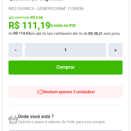
Pampers Confort Sec
8
º
NEO QUIMICA - GENERICOS
:
1136936
Vitamina D
9
º
Economize
R$ 3,44
R$
111
,
19
Soro Fisiológico
à vista no PIX
10
º
ou
R$
114
,
63
em até
3
x nos cartões
em até
3
x de
R$
38
,
21
sem juros
－
＋
Comprar
Restam apenas 3 unidades!
Onde você está ?
Calcule o prazo e valores de frete para sua compra.