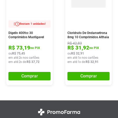
Restam 1 unidades!
Digeliv 400fcc 30
Cloridrato De Ondansetrona
Comprimidos Mastigavel
8mg 10 Comprimidos Althaia
Genérico
R$
42
,
83
R$
73
,
19
R$
31
,
92
no PIX
no PIX
ou
R$
75
,
45
ou
R$
32
,
91
em até
2
x nos cartões
em até
1
x nos cartões
em até
2
x de
R$
37
,
72
em até
1
x de
R$
32
,
91
Comprar
Comprar