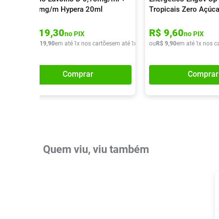
0,30mg/m Hypera 20ml
Tropicais Zero Açúc
R$
19
,
30
R$
9
,
60
no PIX
no PIX
ou
R$
19
,
90
em até
1
x nos cartões
em até
1
x de
R$
ou
19
R$
,
90
9
,
90
em até
1
x nos c
Comprar
Comprar
Quem viu, viu também