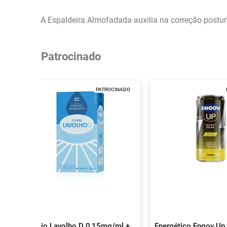
A Espaldeira Almofadada auxilia na correção postur
Patrocinado
PATROCINADO
Colírio Lavolho D 0,15mg/ml +
Energético Engov Up 