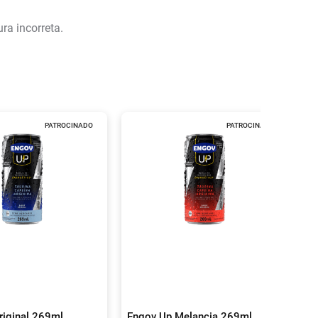
ra incorreta.
PATROCINADO
PATROCINADO
riginal 269ml
Engov Up Melancia 269ml