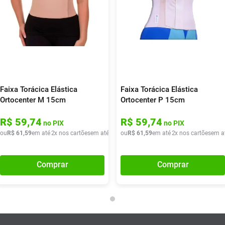
Faixa Torácica Elástica
Faixa Torácica Elástica
Ortocenter M 15cm
Ortocenter P 15cm
R$
59
,
74
R$
59
,
74
no PIX
no PIX
ou
R$
61
,
59
em até
2
x nos cartões
em até
2
x de
ou
R$
R$
30
61
,
79
,
59
em até
2
x nos cartões
em a
Comprar
Comprar