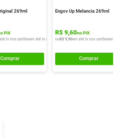
riginal 269ml
Engov Up Melancia 269ml
R$
9
,
60
no PIX
no PIX
até
1
x nos cartões
em até
1
x de
R$
ou
9
,
90
R$
9
,
90
em até
1
x nos cartões
em até
1
x de
R$
9
Comprar
Comprar