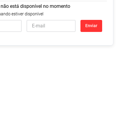
 não está disponível no momento
Tudo
Tiras para Teste
Lenços e Toalhas
Talcos
Esponjas
ando estiver disponível
Umedecidas
Ver Tudo
Ver Tudo
Ver Tudo
Enviar
Protetor de Colchão
Roupas Íntimas
Ver Tudo