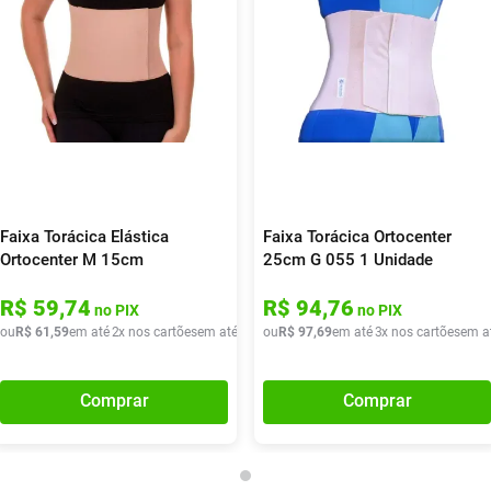
Faixa Torácica Elástica
Faixa Torácica Ortocenter
Ortocenter M 15cm
25cm G 055 1 Unidade
R$
59
,
74
R$
94
,
76
no PIX
no PIX
ou
R$
61
,
59
em até
2
x nos cartões
em até
2
x de
ou
R$
R$
30
97
,
79
,
69
em até
3
x nos cartões
em a
Comprar
Comprar