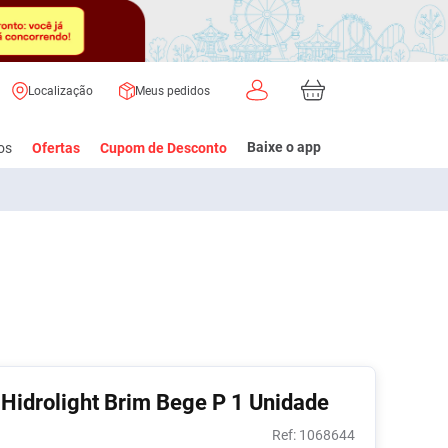
Localização
Meus pedidos
Baixe o app
os
Ofertas
Cupom de Desconto
ericultura
sméticos
terápicos
Aparelhos para Glicemia
Diabetes
Cuidados Geriátricos
Fraldas e Trocas
Banho e Pós-Banho
antes
Agulhas
Controle
Absorvente Geriátrico
Assaduras
Colônias
Antiglicêmicos
entes
Canetas Aplicadores
Fixador e Limpeza de
Fraldas
Condicionadores
 Hidrolight Brim Bege P 1 Unidade
Monitoramento
Dentadura
e
Lancetas e
Lenços
Cremes de
Ver Tudo
:
1068644
nina
Lancetadores
Fraldas Geriátricas
Umedecidos
Pentear