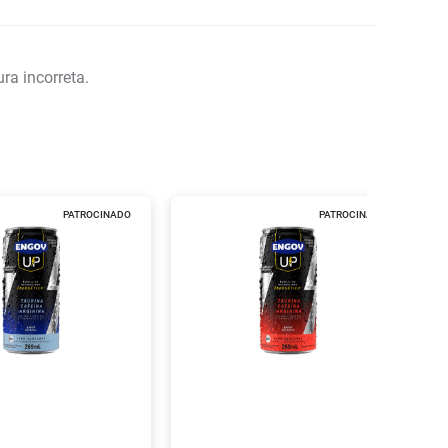
ra incorreta.
PATROCINADO
PATROCINADO