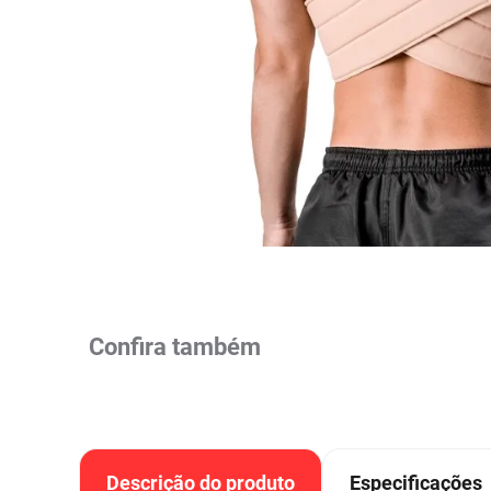
Colorações, Tinturas e
Complementos e Suplementos
Pomada
vitamina 
10
º
Antimicóticos e Fungos
Tonalizantes
BCAA
Ômegas e Ácidos
Chás
Con
Model
Compostos Lácteos
Graxos
Ver Tudo
Ver Tudo
Ver 
Condicionadores
CL-LA
Pré e 
Ver Tudo
Ver Tudo
Ver Tudo
Ver Tudo
Ver Tu
Confira também
Descrição do produto
Especificações