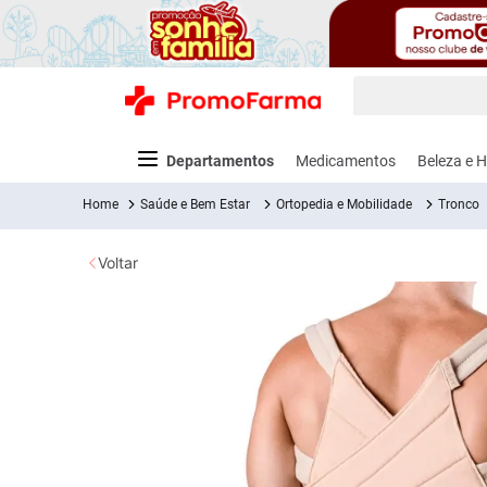
O que você está
Termos mais
Departamentos
Medicamentos
Beleza e H
fralda
1
º
Saúde e Bem Estar
Ortopedia e Mobilidade
Tronco
medley
2
º
Voltar
lenço um
3
º
fralda xg
4
º
Alergia e Infecções
Cabelos
Acessórios para Exames
Alimentação para Bebês e Crianças
Pré e Pós Treino
Vitaminas e Sa
Bebidas
Cuida
Dor
fralda g
5
º
shampoo
6
º
Antiacne
Alisantes e Relaxamentos
Abaixador de Língua
Acessórios para Alimentação
Albuminas
Colágenos
Água
Aparel
Anal
Barbe
Anti
desodora
7
º
Antibióticos
Ampola de Tratamento
Coletor de Fezes e Urina
Anti Refluxo
Aminoácidos
Funcionais e
Água de 
Fitoterápicos
Pomada
Anti
absorven
8
º
Ver Tudo
Anti-Inflamatórios e
Aparador de Pelos
Cereais Infantis
Barras
Bebidas
Model
lavitan
9
º
Antialérgicos
Protéicas
Multivitamínicos
Funciona
Cóli