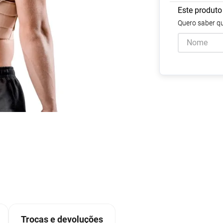
Escovas e Pentes
Colesterol e Triglicerídeos
Teste de Gravidez e
Copos
Olhos
, Pasta e Gel
Mascar
Este produto
Ver 
d
tusão
Fertilidade
ador
Ver Tudo
Ver Tudo
Ver Tudo
Ver Tudo
Quero saber qu
Barras de Cereal
Tudo
Ver Tudo
Pós Barba
Ver Tudo
do
Trocas e devoluções