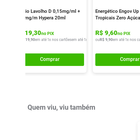
Colírio Lavolho D 0,15mg/ml +
Energético Engov Up 
0,30mg/m Hypera 20ml
Tropicais Zero Açúc
R$
19
,
30
R$
9
,
60
no PIX
no PIX
ou
R$
19
,
90
em até
1
x nos cartões
em até
1
x de
R$
ou
19
R$
,
90
9
,
90
em até
1
x nos c
Comprar
Comprar
Quem viu, viu também