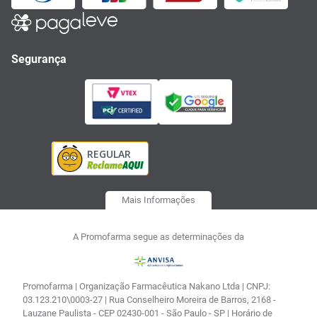
Segurança
Mais Informações
A Promofarma segue as determinações da
Promofarma | Organização Farmacêutica Nakano Ltda | CNPJ:
03.123.210\0003-27 | Rua Conselheiro Moreira de Barros, 2168 -
Lauzane Paulista - CEP 02430-001 - São Paulo - SP | Horário de