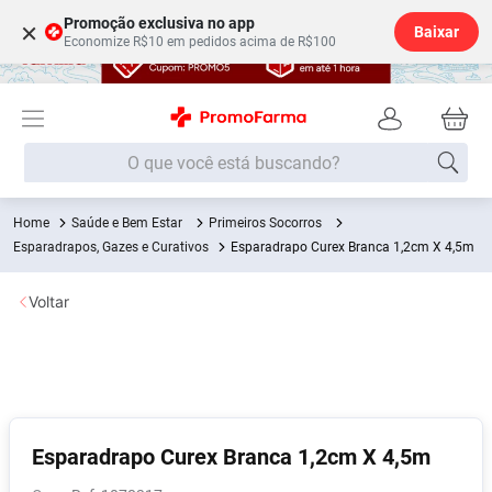
Promoção exclusiva no app
×
Baixar
Economize R$10 em pedidos acima de R$100
O que você está buscando?
Saúde e Bem Estar
Primeiros Socorros
Termos mais buscados
Esparadrapos, Gazes e Curativos
Esparadrapo Curex Branca 1,2cm X 4,5m
Fralda
1
º
Voltar
Lenço Umedecido
2
º
Medley
3
º
Fralda Xg
4
º
Fralda G
5
º
Desodorante
6
º
Esparadrapo Curex Branca 1,2cm X 4,5m
Shampoo
7
º