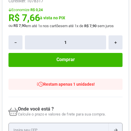
Curex
:
1078317
Pampers Confort Sec
8
º
Economize
R$ 0,24
R$
7
,
66
Vitamina D
9
º
à vista no PIX
Soro Fisiológico
10
º
ou
R$
7
,
90
em até
1
x nos cartões
em até
1
x de
R$
7
,
90
sem juros
－
＋
Comprar
Restam apenas 1 unidades!
Onde você está ?
Calcule o prazo e valores de frete para sua compra.