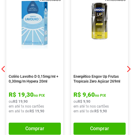
Colírio Lavolho D 0,15mg/ml +
Energético Engov Up Frutas
0,30mg/m Hypera 20ml
Tropicais Zero Açúcar 269ml
R$
19
,
30
R$
9
,
60
no PIX
no PIX
ou
R$
19
,
90
ou
R$
9
,
90
em até
1
x nos cartões
em até
1
x nos cartões
em até
1
x de
R$
19
,
90
em até
1
x de
R$
9
,
90
Comprar
Comprar