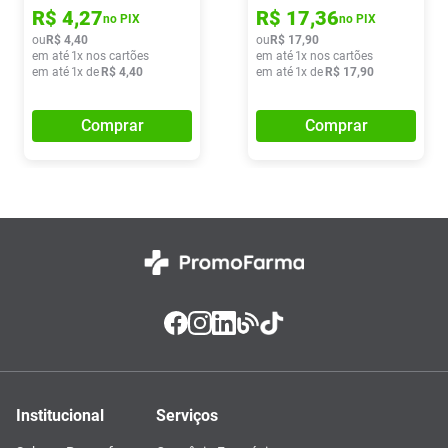
R$
4
,
27
R$
17
,
36
no PIX
no PIX
ou
R$
4
,
40
ou
R$
17
,
90
em até
1
x nos cartões
em até
1
x nos cartões
em até
1
x de
R$
4
,
40
em até
1
x de
R$
17
,
90
Comprar
Comprar
Institucional
Serviços