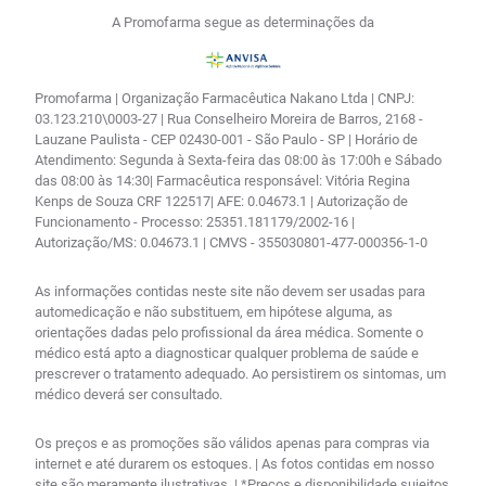
A Promofarma segue as determinações da
Promofarma | Organização Farmacêutica Nakano Ltda | CNPJ:
03.123.210\0003-27 | Rua Conselheiro Moreira de Barros, 2168 -
Lauzane Paulista - CEP 02430-001 - São Paulo - SP | Horário de
Atendimento: Segunda à Sexta-feira das 08:00 às 17:00h e Sábado
das 08:00 às 14:30| Farmacêutica responsável: Vitória Regina
Kenps de Souza CRF 122517| AFE: 0.04673.1 | Autorização de
Funcionamento - Processo: 25351.181179/2002-16 |
Autorização/MS: 0.04673.1 | CMVS - 355030801-477-000356-1-0
As informações contidas neste site não devem ser usadas para
automedicação e não substituem, em hipótese alguma, as
orientações dadas pelo profissional da área médica. Somente o
médico está apto a diagnosticar qualquer problema de saúde e
prescrever o tratamento adequado. Ao persistirem os sintomas, um
médico deverá ser consultado.
Os preços e as promoções são válidos apenas para compras via
internet e até durarem os estoques. | As fotos contidas em nosso
site são meramente ilustrativas. | *Preços e disponibilidade sujeitos