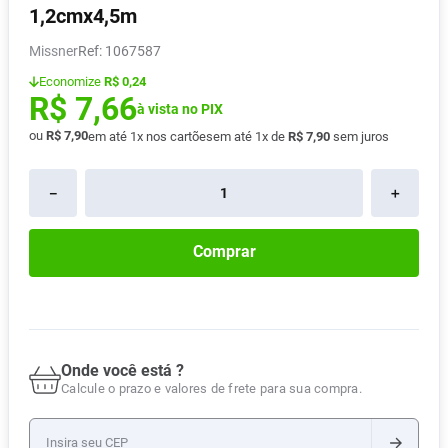
1,2cmx4,5m
Absorvente
8
º
Missner
:
1067587
Pampers Confort Sec
9
º
Economize
R$ 0,24
Lavitan
10
º
R$
7
,
66
à vista no PIX
ou
R$
7
,
90
em até
1
x nos cartões
em até
1
x de
R$
7
,
90
sem juros
－
＋
Comprar
Onde você está ?
Calcule o prazo e valores de frete para sua compra.