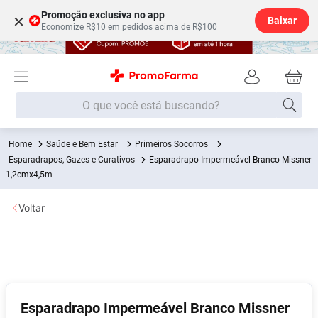
Promoção exclusiva no app
×
Baixar
Economize R$10 em pedidos acima de R$100
O que você está buscando?
Saúde e Bem Estar
Primeiros Socorros
Termos mais buscados
Esparadrapos, Gazes e Curativos
Esparadrapo Impermeável Branco Missner
Fralda
1,2cmx4,5m
1
º
Lenço Umedecido
2
º
Voltar
Medley
3
º
Fralda Xg
4
º
Fralda G
5
º
Desodorante
6
º
Esparadrapo Impermeável Branco Missner
Shampoo
7
º