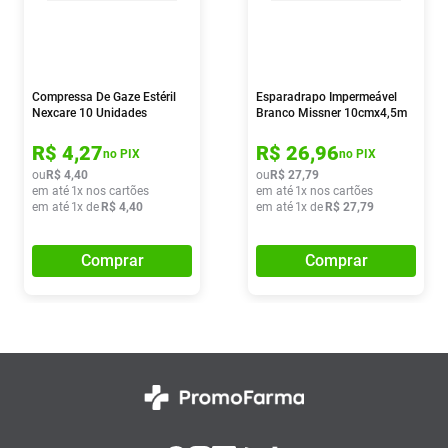
Compressa De Gaze Estéril
Esparadrapo Impermeável
Nexcare 10 Unidades
Branco Missner 10cmx4,5m
R$
4
,
27
R$
26
,
96
no PIX
no PIX
ou
R$
4
,
40
ou
R$
27
,
79
em até
1
x nos cartões
em até
1
x nos cartões
em até
1
x de
R$
4
,
40
em até
1
x de
R$
27
,
79
Comprar
Comprar