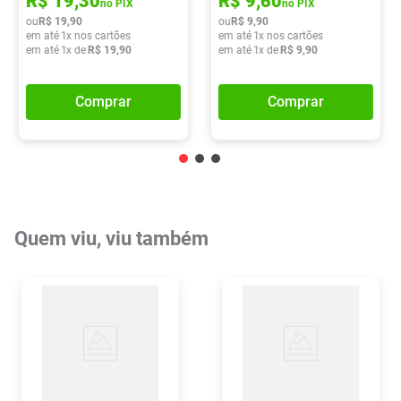
R$
19
,
30
R$
9
,
60
no PIX
no PIX
ou
R$
19
,
90
ou
R$
9
,
90
em até
1
x nos cartões
em até
1
x nos cartões
em até
1
x de
R$
19
,
90
em até
1
x de
R$
9
,
90
Comprar
Comprar
Quem viu, viu também