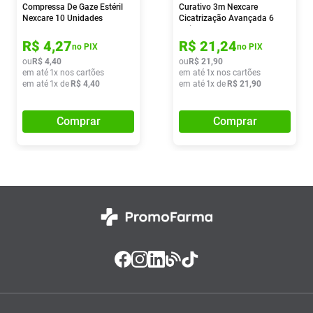
Compressa De Gaze Estéril
Curativo 3m Nexcare
Nexcare 10 Unidades
Cicatrização Avançada 6
Unidades
R$
4
,
27
R$
21
,
24
no PIX
no PIX
ou
R$
4
,
40
ou
R$
21
,
90
em até
1
x nos cartões
em até
1
x nos cartões
em até
1
x de
R$
4
,
40
em até
1
x de
R$
21
,
90
Comprar
Comprar