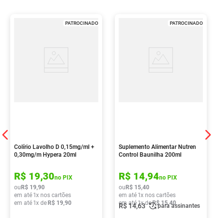
PATROCINADO
PATROCINADO
Colírio Lavolho D 0,15mg/ml +
Suplemento Alimentar Nutren
0,30mg/m Hypera 20ml
Control Baunilha 200ml
R$
19
,
30
R$
14
,
94
no PIX
no PIX
ou
R$
19
,
90
ou
R$
15
,
40
em até
1
x nos cartões
em até
1
x nos cartões
em até
1
x de
R$
19
,
90
em até
1
x de
R$
15
,
40
R$
14
,
63
para assinantes