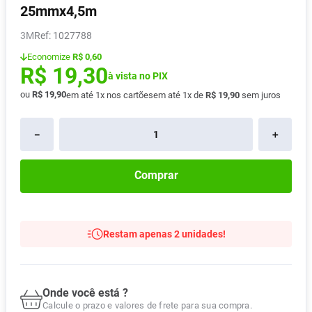
25mmx4,5m
Pampers Confort Sec
8
º
3M
:
1027788
Vitamina D
9
º
Economize
R$ 0,60
Soro Fisiológico
10
º
R$
19
,
30
à vista no PIX
ou
R$
19
,
90
em até
1
x nos cartões
em até
1
x de
R$
19
,
90
sem juros
－
＋
Comprar
Restam apenas 2 unidades!
Onde você está ?
Calcule o prazo e valores de frete para sua compra.