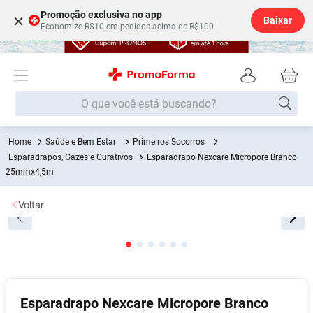
Promoção exclusiva no app
×
Baixar
Economize R$10 em pedidos acima de R$100
O que você está buscando?
Saúde e Bem Estar
Primeiros Socorros
Termos mais buscados
Esparadrapos, Gazes e Curativos
Esparadrapo Nexcare Micropore Branco
Fralda
25mmx4,5m
1
º
Lenço Umedecido
2
º
Voltar
Medley
3
º
Fralda Xg
4
º
Fralda G
5
º
Desodorante
6
º
Esparadrapo Nexcare Micropore Branco
Shampoo
7
º