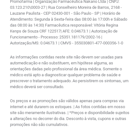
Promofarma | Organização Farmacêutica Nakano Ltda | CNPJ:
03.123.210\0003-27 | Rua Conselheiro Moreira de Barros, 2168 -
Lauzane Paulista - CEP 02430-001 - São Paulo - SP | Horário de
Atendimento: Segunda à Sexta-feira das 08:00 às 17:00h e Sábado
das 08:00 às 14:30| Farmacêutica responsável: Vitória Regina
Kenps de Souza CRF 122517| AFE: 0.04673.1 | Autorização de
Funcionamento - Processo: 25351.181179/2002-16 |
Autorização/MS: 0.04673.1 | CMVS - 355030801-477-000356-1-0
As informações contidas neste site não devem ser usadas para
automedicação e não substituem, em hipótese alguma, as
orientações dadas pelo profissional da área médica. Somente o
médico está apto a diagnosticar qualquer problema de saúde e
prescrever o tratamento adequado. Ao persistirem os sintomas, um
médico deverá ser consultado.
Os preços e as promoções são válidos apenas para compras via
internet e até durarem os estoques. | As fotos contidas em nosso
site são meramente ilustrativas. | *Preços e disponibilidade sujeitos
a alterações no decorrer do dia. Desconto à vista, cupons e outras
promoções não são cumulativos.