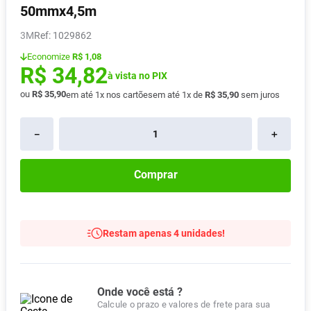
50mmx4,5m
Pampers Confort Sec
8
º
3M
:
1029862
Vitamina D
9
º
Economize
R$ 1,08
Soro Fisiológico
10
º
R$
34
,
82
à vista no PIX
ou
R$
35
,
90
em até
1
x nos cartões
em até
1
x de
R$
35
,
90
sem juros
－
＋
Comprar
Restam apenas 4 unidades!
Onde você está ?
Calcule o prazo e valores de frete para sua