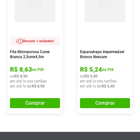
Restam 1 unidades!
Fita Microporosa Curex
Esparadrapo Impermeável
Branca 2,5cmx4,5m
Branco Nexcare
25mmx0,9cm
R$
8
,
63
R$
5
,
24
no PIX
no PIX
ou
R$
8
,
90
ou
R$
5
,
40
em até
1
x nos cartões
em até
1
x nos cartões
em até
1
x de
R$
8
,
90
em até
1
x de
R$
5
,
40
Comprar
Comprar