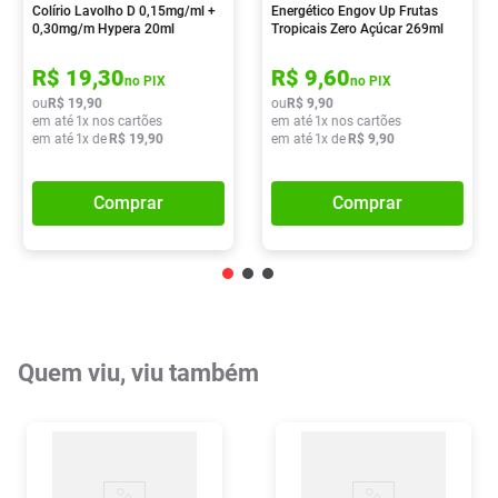
Colírio Lavolho D 0,15mg/ml +
Energético Engov Up Frutas
0,30mg/m Hypera 20ml
Tropicais Zero Açúcar 269ml
R$
19
,
30
R$
9
,
60
no PIX
no PIX
ou
R$
19
,
90
ou
R$
9
,
90
em até
1
x nos cartões
em até
1
x nos cartões
em até
1
x de
R$
19
,
90
em até
1
x de
R$
9
,
90
Comprar
Comprar
Quem viu, viu também