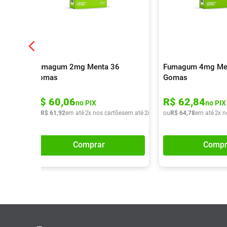
Fumagum 2mg Menta 36
Fumagum 4mg Me
Gomas
Gomas
R$
60
,
06
R$
62
,
84
no PIX
no PIX
ou
R$
61
,
92
em até
2
x nos cartões
em até
2
x de
R$
ou
30
R$
,
96
64
,
78
em até
2
x n
Comprar
Compr