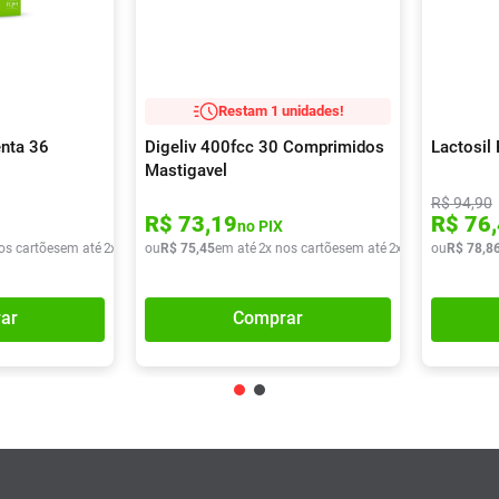
Restam 1 unidades!
nta 36
Digeliv 400fcc 30 Comprimidos
Lactosil
Mastigavel
R$
94
,
90
R$
73
,
19
R$
76
,
no PIX
os cartões
em até
2
x de
R$
ou
32
R$
,
39
75
,
45
em até
2
x nos cartões
em até
2
x de
R$
ou
37
R$
,
72
78
,
8
ar
Comprar