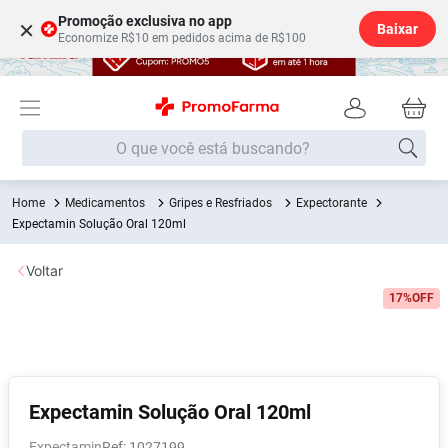
Promoção exclusiva no app
×
Baixar
Economize R$10 em pedidos acima de R$100
O que você está buscando?
Medicamentos
Gripes e Resfriados
Expectorante
Termos mais buscados
Expectamin Solução Oral 120ml
Fralda
1
º
Voltar
Medley
2
º
17%
OFF
Lenço Umedecido
3
º
Fralda Xg
4
º
Fralda G
5
º
Shampoo
6
º
Expectamin Solução Oral 120ml
Desodorante
7
º
Expectamin
:
1027199