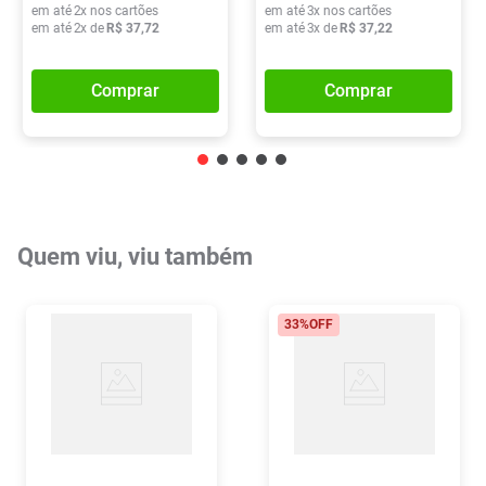
em até
2
x nos cartões
em até
3
x nos cartões
em até
2
x de
R$
37
,
72
em até
3
x de
R$
37
,
22
Comprar
Comprar
Quem viu, viu também
33%
OFF