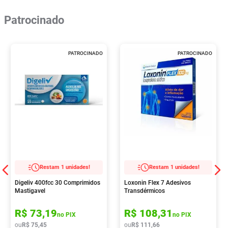
Patrocinado
PATROCINADO
PATROCINADO
Restam 1 unidades!
Restam 1 unidades!
Digeliv 400fcc 30 Comprimidos
Loxonin Flex 7 Adesivos
Mastigavel
Transdérmicos
R$
73
,
19
R$
108
,
31
no PIX
no PIX
ou
R$
75
,
45
ou
R$
111
,
66