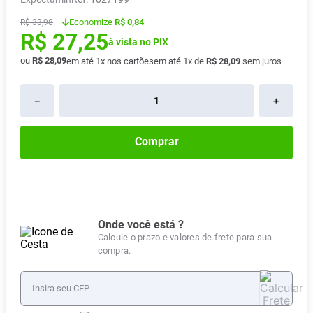
Absorvente
8
º
Economize
R$ 0,84
R$
33
,
98
R$
27
,
25
Lavitan
9
º
à vista no PIX
Vitamina D
ou
R$
28
,
09
10
º
em até
1
x nos cartões
em até
1
x de
R$
28
,
09
sem juros
－
＋
Comprar
Onde você está ?
Calcule o prazo e valores de frete para sua
compra.