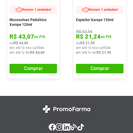
Restam 1 unidades!
Restam 1 unidades!
Mucosolvan Pediátrico
Expector Xarope 120ml
Xarope 120ml
R$
32
,
54
R$
43
,
07
R$
21
,
24
no PIX
no PIX
ou
R$
44
,
40
ou
R$
21
,
90
em até
1
x nos cartões
em até
1
x nos cartões
em até
1
x de
R$
44
,
40
em até
1
x de
R$
21
,
90
Comprar
Comprar