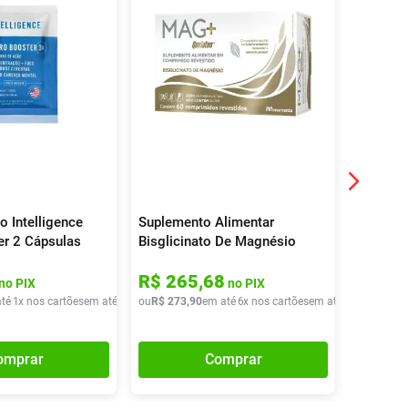
o Intelligence
Suplemento Alimentar
Supleme
er 2 Cápsulas
Bisglicinato De Magnésio
Carboidr
Mag+ Quelatus 60
Lactoba
R$
265
,
68
R$
84
Comprimidos
Envelop
no PIX
no PIX
té
1
x nos cartões
em até
1
x de
ou
R$
R$
10
273
,
90
,
90
em até
6
x nos cartões
em até
6
x de
ou
R$
R$
87
45
,
,
4
omprar
Comprar