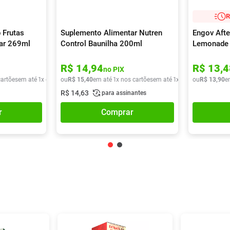
R
 Frutas
Suplemento Alimentar Nutren
Engov Afte
car 269ml
Control Baunilha 200ml
Lemonade
R$
14
,
94
R$
13
,
4
no PIX
cartões
em até
1
x de
R$
ou
9
,
90
R$
15
,
40
em até
1
x nos cartões
em até
1
x de
R$
ou
15
R$
,
40
13
,
90
e
R$
14
,
63
para assinantes
r
Comprar