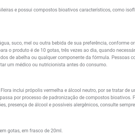
sileiras e possui compostos bioativos característicos, como iso
 água, suco, mel ou outra bebida de sua preferência, conforme 
ra o produto é de 10 gotas, três vezes ao dia, quando necessár
ivados de abelha ou qualquer componente da fórmula. Pessoas com
ar um médico ou nutricionista antes do consumo.
ora inclui própolis vermelha e álcool neutro, por se tratar de u
 e passa por processo de padronização de compostos bioativos. 
s, presença de álcool e possíveis alergênicos, consulte sempr
 em gotas, em frasco de 20ml.