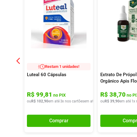
Restam 1 unidades!
Luteal 60 Cápsulas
Extrato De Própol
Orgânico Apis Fl
R$
99
,
81
R$
38
,
70
no PIX
no PI
ou
R$
102
,
90
em até
3
x nos cartões
em até
3
x de
ou
R$
R$
39
34
,
,
90
30
em até
1
x 
Comprar
Compr