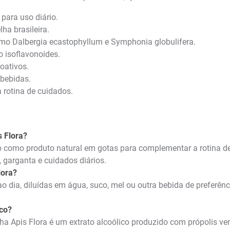
 para uso diário.
ha brasileira.
 como Dalbergia ecastophyllum e Symphonia globulifera.
o isoflavonoides.
oativos.
 bebidas.
a rotina de cuidados.
s Flora?
ado como produto natural em gotas para complementar a rotina d
garganta e cuidados diários.
lora?
 ao dia, diluídas em água, suco, mel ou outra bebida de prefer
ico?
ha Apis Flora é um extrato alcoólico produzido com própolis ve