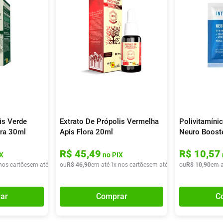
is Verde
Extrato De Própolis Vermelha
Polivitamínic
ora 30ml
Apis Flora 20ml
Neuro Boost
R$
45
,
49
R$
10
,
57
X
no PIX
nos cartões
em até
1
x de
ou
R$
R$
39
46
,
90
,
90
em até
1
x nos cartões
em até
1
x de
ou
R$
R$
46
10
,
90
,
90
em a
ar
Comprar
C