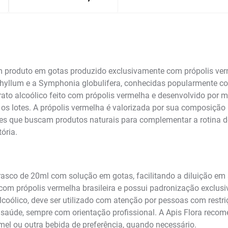
m produto em gotas produzido exclusivamente com própolis verm
ophyllum e a Symphonia globulifera, conhecidas popularmente 
rato alcoólico feito com própolis vermelha e desenvolvido por
e os lotes. A própolis vermelha é valorizada por sua composição 
res que buscam produtos naturais para complementar a rotina d
ória.
rasco de 20ml com solução em gotas, facilitando a diluição em 
com própolis vermelha brasileira e possui padronização exclusiv
alcoólico, deve ser utilizado com atenção por pessoas com restr
saúde, sempre com orientação profissional. A Apis Flora recom
 mel ou outra bebida de preferência, quando necessário.