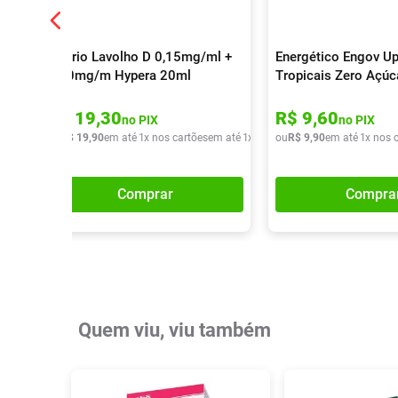
Colírio Lavolho D 0,15mg/ml +
Energético Engov Up
0,30mg/m Hypera 20ml
Tropicais Zero Açú
R$
19
,
30
R$
9
,
60
no PIX
no PIX
ou
R$
19
,
90
em até
1
x nos cartões
em até
1
x de
R$
ou
19
R$
,
90
9
,
90
em até
1
x nos 
Comprar
Compra
Quem viu, viu também