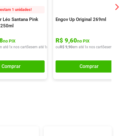
estam 1 unidades!
r Léo Santana Pink
Engov Up Original 269ml
 250ml
8
R$
9
,
60
no PIX
no PIX
m até
1
x nos cartões
em até
1
x de
R$
ou
13
R$
,
90
9
,
90
em até
1
x nos cartões
em até
1
x de
R$
Comprar
Comprar