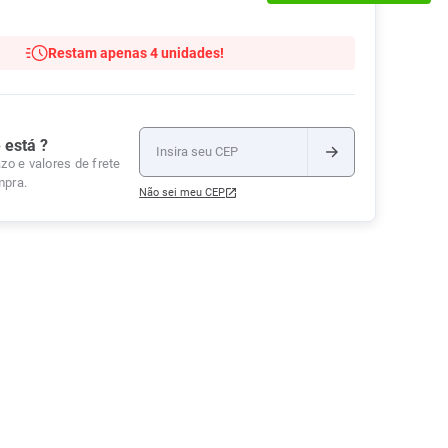
Tudo
Tiras para Teste
Lenços e Toalhas
Talcos
Esponjas
Umedecidas
Restam apenas 4 unidades!
Ver Tudo
Ver Tudo
Ver Tudo
Protetor de Colchão
Roupas Íntimas
 está ?
Ver Tudo
zo e valores de frete
mpra.
Não sei meu CEP