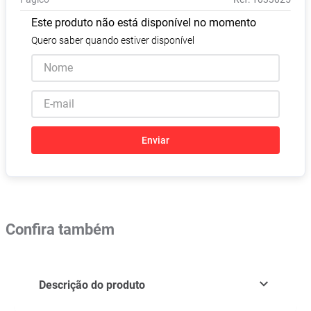
Absorvente
8
º
Este produto não está disponível no momento
Lavitan
9
º
Quero saber quando estiver disponível
Vitamina D
10
º
Enviar
Confira também
Descrição do produto