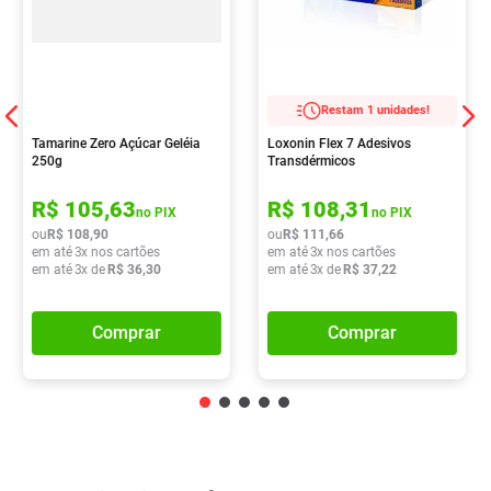
Restam 1 unidades!
Tamarine Zero Açúcar Geléia
Loxonin Flex 7 Adesivos
250g
Transdérmicos
R$
105
,
63
R$
108
,
31
no PIX
no PIX
ou
R$
108
,
90
ou
R$
111
,
66
em até
3
x nos cartões
em até
3
x nos cartões
em até
3
x de
R$
36
,
30
em até
3
x de
R$
37
,
22
Comprar
Comprar