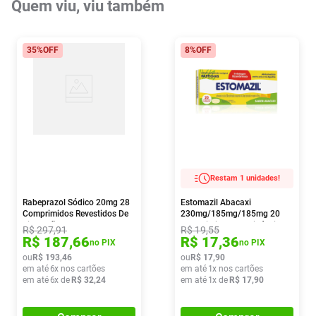
Quem viu, viu também
35%
OFF
8%
OFF
Restam 1 unidades!
Rabeprazol Sódico 20mg 28
Estomazil Abacaxi
Comprimidos Revestidos De
230mg/185mg/185mg 20
Liberação Retardada Sandoz
Comprimidos Mastigáveis
R$
297
,
91
R$
19
,
55
R$
187
,
66
R$
17
,
36
no PIX
no PIX
ou
R$
193
,
46
ou
R$
17
,
90
em até
6
x nos cartões
em até
1
x nos cartões
em até
6
x de
R$
32
,
24
em até
1
x de
R$
17
,
90