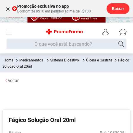
Promoção exclusiva no app
×
Baixar
Economize R$10 em pedidos acima de R$100
O que você está buscando?
Medicamentos
Sistema Digestivo
Úlcera e Gastrite
Fágico
Termos mais buscados
Solução Oral 20ml
Fralda
1
º
Voltar
Medley
2
º
Lenço Umedecido
3
º
Fralda Xg
4
º
Fralda G
5
º
Fágico Solução Oral 20ml
Shampoo
6
º
Desodorante
7
º
Fágico
:
1033025