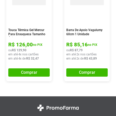
Touca Térmica Gel Mercur
Barra De Apoio Vagalumy
Para Enxaqueca Tamanho
60cm 1 Unidade
Único 1 Unidade
R$
126
,
00
R$
85
,
16
no PIX
no PIX
ou
R$
129
,
90
ou
R$
87
,
79
em até
4
x nos cartões
em até
2
x nos cartões
em até
4
x de
R$
32
,
47
em até
2
x de
R$
43
,
89
Comprar
Comprar