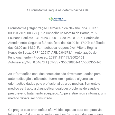
A Promofarma segue as determinações da
Promofarma | Organização Farmacêutica Nakano Ltda | CNPJ:
03.123.210\0003-27 | Rua Conselheiro Moreira de Barros, 2168 -
Lauzane Paulista - CEP 02430-001 - São Paulo - SP | Horário de
Atendimento: Segunda à Sexta-feira das 08:00 às 17:00h e Sábado
das 08:00 às 14:30| Farmacêutica responsável: Vitória Regina
Kenps de Souza CRF 122517| AFE: 0.04673.1 | Autorização de
Funcionamento - Processo: 25351.181179/2002-16 |
Autorização/MS: 0.04673.1 | CMVS - 355030801-477-000356-1-0
As informações contidas neste site não devem ser usadas para
automedicação e não substituem, em hipótese alguma, as
orientações dadas pelo profissional da área médica. Somente o
médico está apto a diagnosticar qualquer problema de saúde e
prescrever o tratamento adequado. Ao persistirem os sintomas, um
médico deverá ser consultado.
Os preços e as promoções são válidos apenas para compras via
internet e até durarem os estoques. | As fotos contidas em nosso