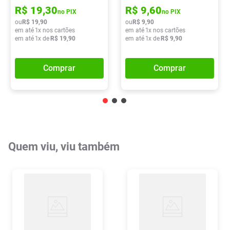
R$
19
,
30
R$
9
,
60
no PIX
no PIX
ou
R$
19
,
90
ou
R$
9
,
90
em até
1
x nos cartões
em até
1
x nos cartões
em até
1
x de
R$
19
,
90
em até
1
x de
R$
9
,
90
Comprar
Comprar
Quem viu, viu também