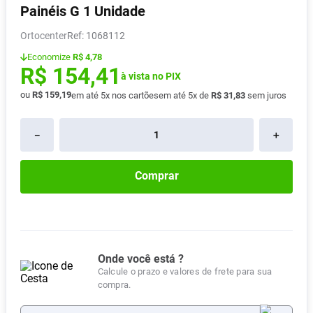
Painéis G 1 Unidade
Pampers Confort Sec
8
º
Ortocenter
:
1068112
Vitamina D
9
º
Economize
R$ 4,78
Soro Fisiológico
10
º
R$
154
,
41
à vista no PIX
ou
R$
159
,
19
em até
5
x nos cartões
em até
5
x de
R$
31
,
83
sem juros
－
＋
Comprar
Onde você está ?
Calcule o prazo e valores de frete para sua
compra.