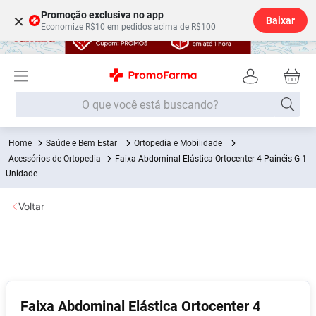
Promoção exclusiva no app
×
Baixar
Economize R$10 em pedidos acima de R$100
O que você está buscando?
Saúde e Bem Estar
Ortopedia e Mobilidade
Termos mais buscados
Acessórios de Ortopedia
Faixa Abdominal Elástica Ortocenter 4 Painéis G 1
Fralda
Unidade
1
º
Lenço Umedecido
2
º
Voltar
Medley
3
º
Fralda Xg
4
º
Fralda G
5
º
Desodorante
6
º
Faixa Abdominal Elástica Ortocenter 4
Shampoo
7
º