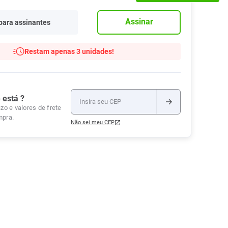
Tudo
Tiras para Teste
Lenços e Toalhas
Talcos
Esponjas
Assinar
para assinantes
Umedecidas
Ver Tudo
Ver Tudo
Ver Tudo
Protetor de Colchão
Restam apenas 3 unidades!
Roupas Íntimas
Ver Tudo
 está ?
zo e valores de frete
mpra.
Não sei meu CEP