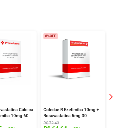
8%
OFF
13%
OFF
vastatina Cálcica
Coledue R Ezetimiba 10mg +
Sinvasc
imiba 10mg 60
Rosuvastatina 5mg 30
Comprim
s
Cápsulas
R$
72
,
43
R$
21
,
83