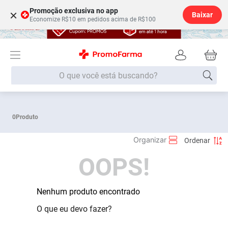
Promoção exclusiva no app
×
Baixar
Economize R$10 em pedidos acima de R$100
O que você está buscando?
Termos mais buscados
0
Produto
Fralda
1
º
Lenço Umedecido
2
º
OOPS!
Medley
3
º
Fralda Xg
4
º
Fralda G
Nenhum produto encontrado
5
º
Desodorante
6
º
O que eu devo fazer?
Shampoo
7
º