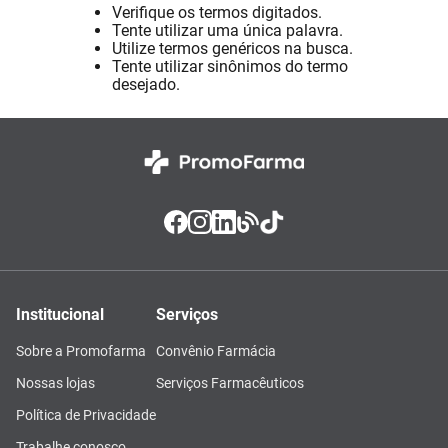
Verifique os termos digitados.
Absorvente
8
º
Tente utilizar uma única palavra.
Utilize termos genéricos na busca.
Pampers Confort Sec
9
º
Tente utilizar sinônimos do termo
desejado.
Lavitan
10
º
Institucional
Serviços
Sobre a Promofarma
Convênio Farmácia
Nossas lojas
Serviços Farmacêuticos
Política de Privacidade
Trabalhe conosco