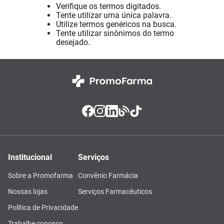
Verifique os termos digitados.
Absorvente
8
º
Tente utilizar uma única palavra.
Utilize termos genéricos na busca.
Lavitan
9
º
Tente utilizar sinônimos do termo
desejado.
Vitamina D
10
º
Institucional
Serviços
Sobre a Promofarma
Convênio Farmácia
Nossas lojas
Serviços Farmacêuticos
Política de Privacidade
Trabalhe conosco