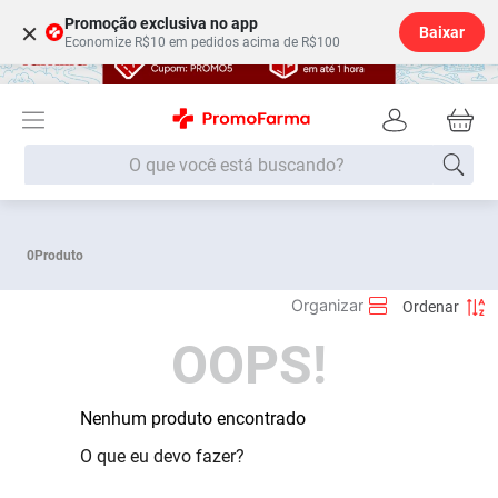
Promoção exclusiva no app
×
Baixar
Economize R$10 em pedidos acima de R$100
O que você está buscando?
Termos mais buscados
0
Produto
Fralda
1
º
Medley
2
º
OOPS!
Lenço Umedecido
3
º
Fralda Xg
4
º
Fralda G
Nenhum produto encontrado
5
º
Shampoo
6
º
O que eu devo fazer?
Desodorante
7
º