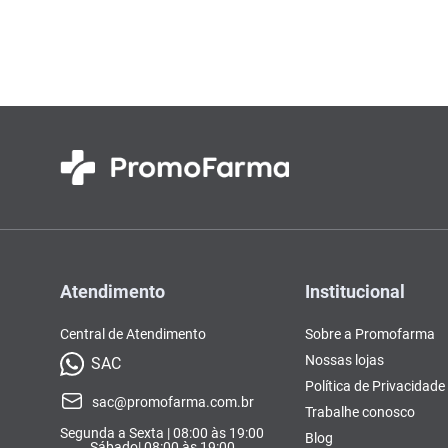
Colorações, Tinturas e
Complementos e Suplementos
Pomada
vitamina
10
º
Antimicóticos e Fungos
Tonalizantes
BCAA
Ômegas e Ácidos
Chás
Con
Model
Compostos Lácteos
Graxos
Ver Tudo
Ver Tudo
Ver 
Condicionadores
CL-LA
Pré e 
Ver Tudo
Ver Tudo
Ver Tudo
Ver Tudo
Ver Tu
Atendimento
Institucional
Central de Atendimento
Sobre a Promofarma
Nossas lojas
SAC
Política de Privacidade
sac@promofarma.com.br
Trabalhe conosco
Segunda a Sexta | 08:00 às 19:00
Blog
Sábado| 08:00 às 19:00