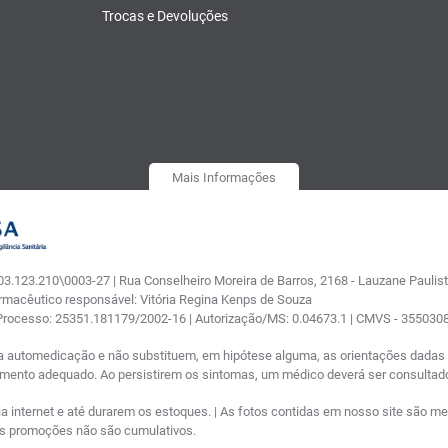
Trocas e Devoluções
Mais Informações
.123.210\0003-27 | Rua Conselheiro Moreira de Barros, 2168 - Lauzane Paulista
armacêutico responsável: Vitória Regina Kenps de Souza
 Processo: 25351.181179/2002-16 | Autorização/MS: 0.04673.1 | CMVS - 35503
a automedicação e não substituem, em hipótese alguma, as orientações dadas p
tamento adequado. Ao persistirem os sintomas, um médico deverá ser consultad
nternet e até durarem os estoques. | As fotos contidas em nosso site são meram
ras promoções não são cumulativos.