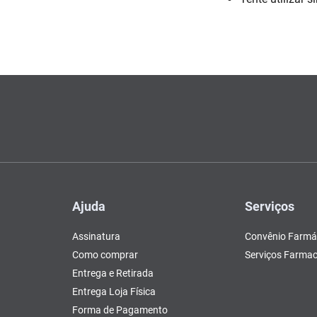
Escovas e Pentes
Colesterol e Triglicerídeos
Teste de Gravidez e
Copos
Olhos
, Pasta e Gel
Mascar
Ver 
 d
tusão
Fertilidade
ador
Ver Tudo
Ver Tudo
Ver Tudo
Ver Tudo
Barras de Cereal
Tudo
Ver Tudo
Pós Barba
Ver Tudo
do
Ajuda
Serviços
Assinatura
Convênio Farmá
Como comprar
Serviços Farmac
Entrega e Retirada
Entrega Loja Física
Forma de Pagamento