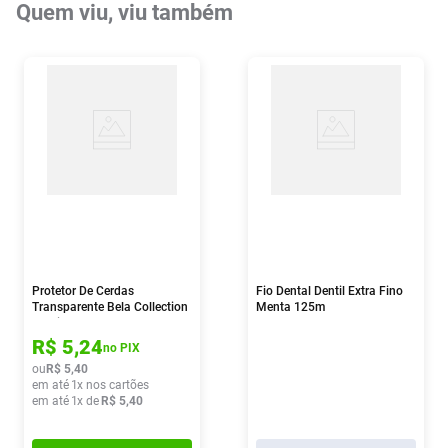
Quem viu, viu também
Protetor De Cerdas
Fio Dental Dentil Extra Fino
Transparente Bela Collection
Menta 125m
4 Unidades
R$
5
,
24
no PIX
ou
R$
5
,
40
em até
1
x nos cartões
em até
1
x de
R$
5
,
40