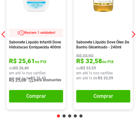
Restam 1 unidades!
Sabonete Liquido Infantil Dove
Sabonete Líquido Dove Óleo De
Hidratacao Enriquecida 400ml
Banho Glicerinado - 240ml
R$
35
,
90
R$
25
,
61
R$
32
,
58
no PIX
no PIX
ou
R$
26
,
40
ou
R$
33
,
59
em até
1
x nos cartões
em até
1
x nos cartões
em até
1
x de
R$
26
,
40
em até
1
x de
R$
33
,
59
R$
25
,
08
para assinantes
Comprar
Comprar