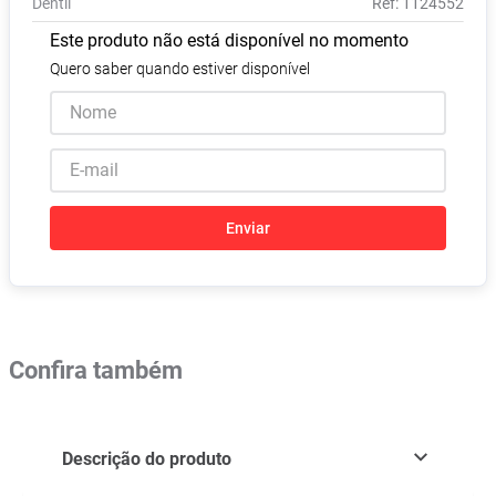
Dentil
:
1124552
Absorvente
8
º
Este produto não está disponível no momento
Vitamina D
9
º
Quero saber quando estiver disponível
Lavitan
10
º
Enviar
Confira também
Descrição do produto