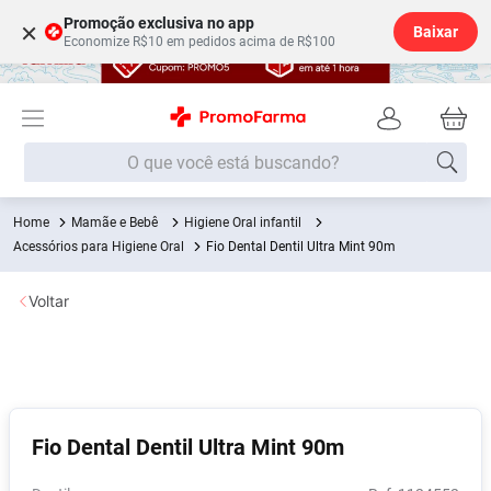
Promoção exclusiva no app
×
Baixar
Economize R$10 em pedidos acima de R$100
O que você está buscando?
Mamãe e Bebê
Higiene Oral infantil
Termos mais buscados
Acessórios para Higiene Oral
Fio Dental Dentil Ultra Mint 90m
Fralda
1
º
Voltar
Medley
2
º
Lenço Umedecido
3
º
Fralda Xg
4
º
Fralda G
5
º
Fio Dental Dentil Ultra Mint 90m
Shampoo
6
º
Desodorante
7
º