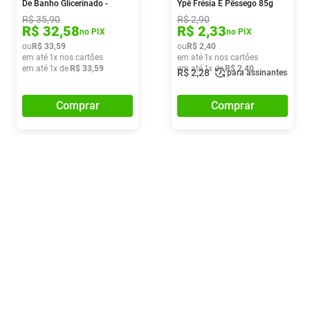
De Banho Glicerinado -
Ypê Frésia E Pêssego 85g
240ml
R$
35
,
90
R$
2
,
90
R$
32
,
58
R$
2
,
33
no PIX
no PIX
ou
R$
33
,
59
ou
R$
2
,
40
em até
1
x nos cartões
em até
1
x nos cartões
em até
1
x de
R$
33
,
59
em até
1
x de
R$
2
,
40
R$
2
,
28
para assinantes
Comprar
Comprar