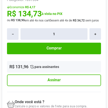
Absorvente
8
º
Economize
R$ 4,17
R$
134
,
73
Pampers Confort Sec
9
º
à vista no PIX
ou
R$
138
,
90
em até
4
x nos cartões
em até
4
x de
R$
34
,
72
sem juros
Lavitan
10
º
－
＋
Comprar
R$
131
,
96
para assinantes
Assinar
Onde você está ?
Calcule o prazo e valores de frete para sua compra.