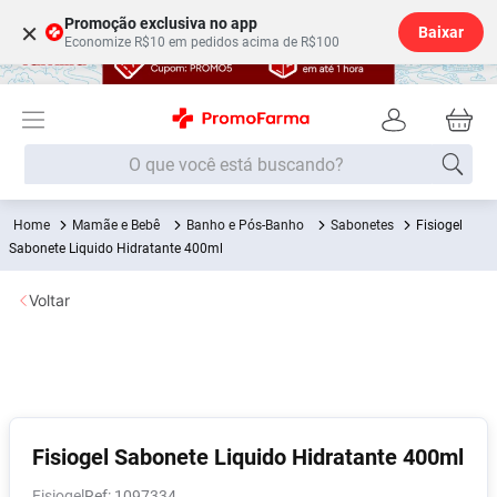
Promoção exclusiva no app
×
Baixar
Economize R$10 em pedidos acima de R$100
O que você está buscando?
Mamãe e Bebê
Banho e Pós-Banho
Sabonetes
Fisiogel
Termos mais buscados
Sabonete Liquido Hidratante 400ml
Fralda
1
º
Voltar
Lenço Umedecido
2
º
Medley
3
º
Fralda Xg
4
º
Fralda G
5
º
Desodorante
6
º
Fisiogel Sabonete Liquido Hidratante 400ml
Shampoo
7
º
Fisiogel
:
1097334