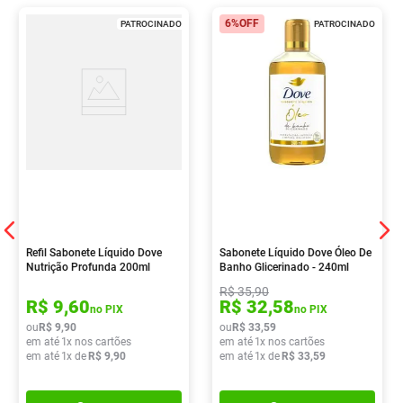
6%
OFF
PATROCINADO
PATROCINADO
Refil Sabonete Líquido Dove
Sabonete Líquido Dove Óleo De
Nutrição Profunda 200ml
Banho Glicerinado - 240ml
R$
35
,
90
R$
9
,
60
R$
32
,
58
no PIX
no PIX
ou
R$
9
,
90
ou
R$
33
,
59
em até
1
x nos cartões
em até
1
x nos cartões
em até
1
x de
R$
9
,
90
em até
1
x de
R$
33
,
59