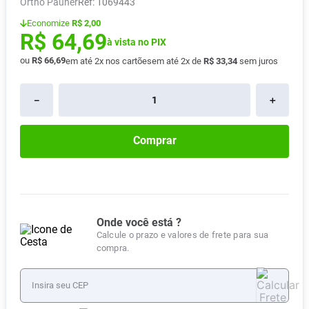
Ortho Pauher
:
1069443
Absorvente
8
º
Economize
R$ 2,00
R$
64
,
69
Vitamina D
9
º
à vista no PIX
Lavitan
10
º
ou
R$
66
,
69
em até
2
x nos cartões
em até
2
x de
R$
33
,
34
sem juros
－
＋
Comprar
Onde você está ?
Calcule o prazo e valores de frete para sua
compra.