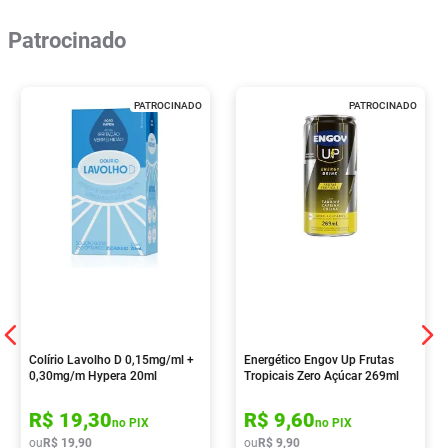
Patrocinado
PATROCINADO
PATROCINADO
Colírio Lavolho D 0,15mg/ml +
Energético Engov Up Frutas
0,30mg/m Hypera 20ml
Tropicais Zero Açúcar 269ml
R$
19
,
30
R$
9
,
60
no PIX
no PIX
ou
R$
19
,
90
ou
R$
9
,
90