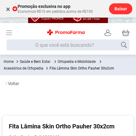
Promoção exclusiva no app
×
Baixar
Economize R$10 em pedidos acima de R$100
O que você está buscando?
Saúde e Bem Estar
Ortopedia e Mobilidade
Termos mais buscados
Acessórios de Ortopedia
Fita Lâmina Skin Ortho Pauher 30x2cm
Fralda
1
º
Voltar
Medley
2
º
Lenço Umedecido
3
º
Fralda Xg
4
º
Fralda G
5
º
Shampoo
6
º
Fita Lâmina Skin Ortho Pauher 30x2cm
Desodorante
7
º