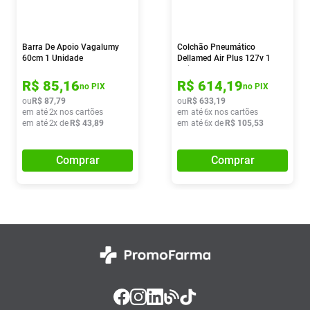
Barra De Apoio Vagalumy
Colchão Pneumático
60cm 1 Unidade
Dellamed Air Plus 127v 1
Unidade
R$
85
,
16
R$
614
,
19
no PIX
no PIX
ou
R$
87
,
79
ou
R$
633
,
19
em até
2
x nos cartões
em até
6
x nos cartões
em até
2
x de
R$
43
,
89
em até
6
x de
R$
105
,
53
Comprar
Comprar