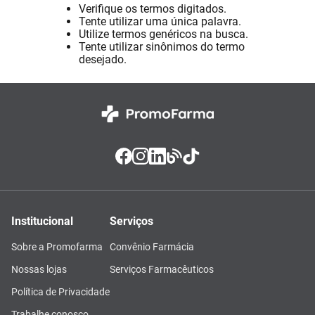
Verifique os termos digitados.
Absorvente
8
º
Tente utilizar uma única palavra.
Utilize termos genéricos na busca.
Vitamina D
9
º
Tente utilizar sinônimos do termo
desejado.
Lavitan
10
º
Institucional
Serviços
Sobre a Promofarma
Convênio Farmácia
Nossas lojas
Serviços Farmacêuticos
Política de Privacidade
Trabalhe conosco