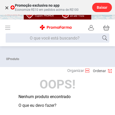
Promoção exclusiva no app
×
Baixar
Economize R$10 em pedidos acima de R$100
O que você está buscando?
Termos mais buscados
0
Produto
Fralda
1
º
Medley
2
º
OOPS!
Lenço Umedecido
3
º
Fralda Xg
4
º
Fralda G
Nenhum produto encontrado
5
º
Shampoo
6
º
O que eu devo fazer?
Desodorante
7
º