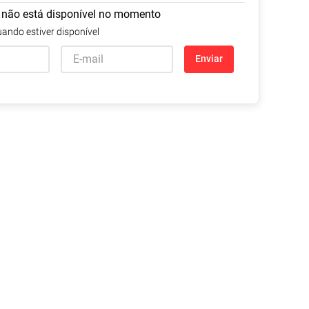
 não está disponível no momento
Tudo
Tiras para Teste
Lenços e Toalhas
Talcos
Esponjas
ando estiver disponível
Umedecidas
Ver Tudo
Ver Tudo
Ver Tudo
Enviar
Protetor de Colchão
Roupas Íntimas
Ver Tudo