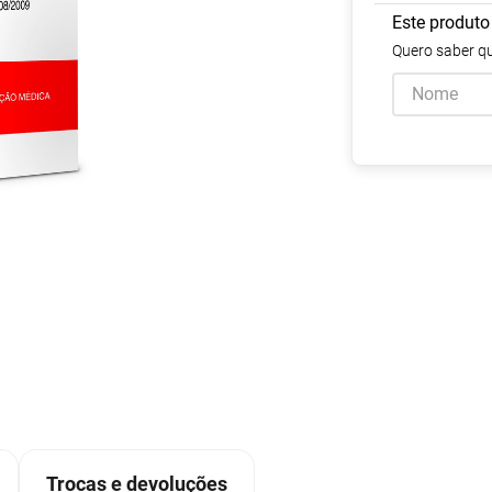
Escovas e Pentes
Colesterol e Triglicerídeos
Teste de Gravidez e
Copos
Olhos
, Pasta e Gel
Mascar
Este produto
Ver 
tusão
Fertilidade
ador
Ver Tudo
Ver Tudo
Ver Tudo
Ver Tudo
Quero saber qu
Barras de Cereal
Tudo
Ver Tudo
Pós Barba
Ver Tudo
do
Trocas e devoluções