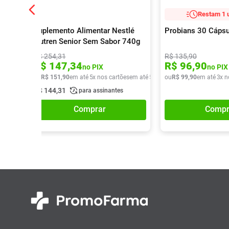
Restam 1 
Suplemento Alimentar Nestlé
Probians 30 Cápsu
Nutren Senior Sem Sabor 740g
R$
254
,
31
R$
135
,
90
R$
147
,
34
R$
96
,
90
no PIX
no PIX
ou
R$
151
,
90
em até
5
x nos cartões
em até
5
x de
R$
ou
R$
30
,
99
38
,
90
em até
3
x n
R$
144
,
31
para assinantes
Comprar
Compr