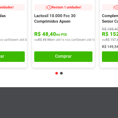
unidades!
Restam 1 unidades!
las
Lactosil 10.000 Fcc 30
Compleme
Comprimidos Apsen
Senior C
R$
188
,
4
R$
48
,
40
R$
15
no PIX
os cartões
em até
3
x de
R$
ou
33
R$
,
30
49
,
90
em até
1
x nos cartões
em até
1
x de
R$
ou
49
R$
,
90
157
,
R$
149
,
5
ar
Comprar