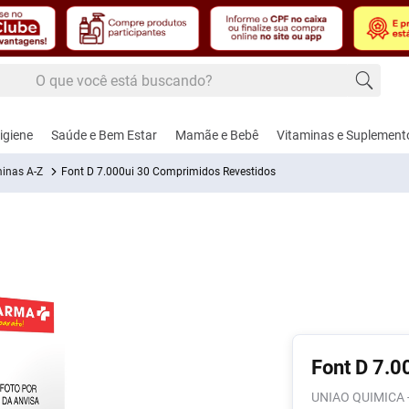
 buscando?
 buscados
igiene
Saúde e Bem Estar
Mamãe e Bebê
Vitaminas e Suplement
inas A-Z
Font D 7.000ui 30 Comprimidos Revestidos
edecido
úde
dos Masculinos
, Febre e Contusão
Cuidados e Acessórios para Bebês
Alimentação
Cardiovascular e Circulação
Cuidados Femininos
Controle de Peso
Amamentação e Pu
Dermoco
Fito
hos e Lâminas de
gésico e
Aspirador Nasal
Adoçantes
Anti-Hipertensivos
Absorventes
Naturais
Bicos
Cabelos
Calm
ar
térmico
nte
Coco
Brincos
Alimentos
Anticoagulantes
Modeladores de Seios
Shakes
Bomba de Leite
Corpo
Nutri
Font D 7.0
, Pasta e Gel
-Inflamatórios
Funcionais
te
Ver Tudo
Escova e Acessórios de Cabelo
Cardiovasculares
Sabonete Íntimo
Chupetas
Lábios
Saúd
ador
UNIAO QUIMICA 
d
is
ca
Balas e Gomas de
Femi