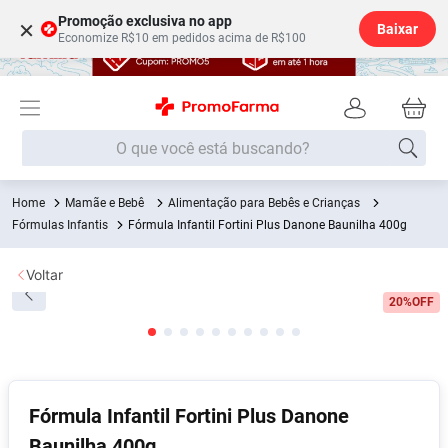
Promoção exclusiva no app
×
Baixar
Economize R$10 em pedidos acima de R$100
O que você está buscando?
Mamãe e Bebê
Alimentação para Bebês e Crianças
Termos mais buscados
Fórmulas Infantis
Fórmula Infantil Fortini Plus Danone Baunilha 400g
Fralda
1
º
Voltar
Medley
2
º
20%
OFF
Lenço Umedecido
3
º
Fralda Xg
4
º
Fralda G
5
º
Shampoo
6
º
Fórmula Infantil Fortini Plus Danone
Desodorante
7
º
Baunilha 400g