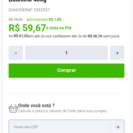
Absorvente
8
º
DANONE
:
1032037
Vitamina D
9
º
Economize
R$ 1,85
R$
76
,
90
R$
59
,
67
Lavitan
10
º
à vista no PIX
ou
R$
61
,
52
em até
2
x nos cartões
em até
2
x de
R$
30
,
76
sem juros
－
＋
Comprar
Onde você está ?
Calcule o prazo e valores de frete para sua compra.