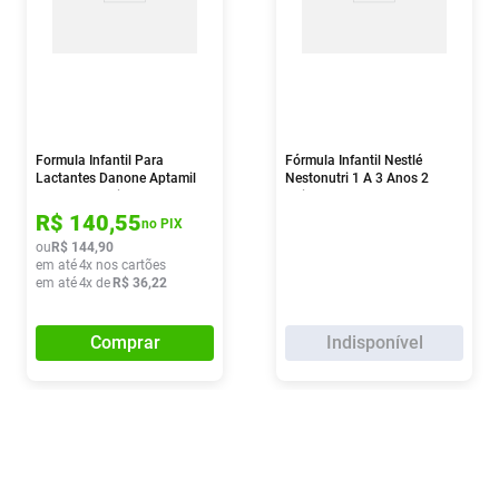
Formula Infantil Para
Fórmula Infantil Nestlé
Lactantes Danone Aptamil
Nestonutri 1 A 3 Anos 2
Proexpert Active 800g
Unidades 800g
R$
140
,
55
no PIX
ou
R$
144
,
90
em até
4
x nos cartões
em até
4
x de
R$
36
,
22
Comprar
Indisponível