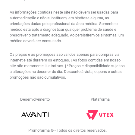
As informações contidas neste site não devem ser usadas para
automedicação e não substituem, em hipótese alguma, as
orientações dadas pelo profissional da área médica. Somente o
médico está apto a diagnosticar qualquer problema de saúde e
prescrever o tratamento adequado. Ao persistirem os sintomas, um
médico deverá ser consultado.
Os preços e as promoções são válidos apenas para compras via
internet e até durarem os estoques. | As fotos contidas em nosso
site são meramente ilustrativas. | *Preços e disponibilidade sujeitos
a alterações no decorrer do dia. Desconto à vista, cupons e outras
promoções não são cumulativos.
Desenvolvimento
Plataforma
R$
59
,
67
no PIX
Comprar
－
＋
Em até
2
x
R$
30
,
76
sem
Promofarma © - Todos os direitos reservados.
juros