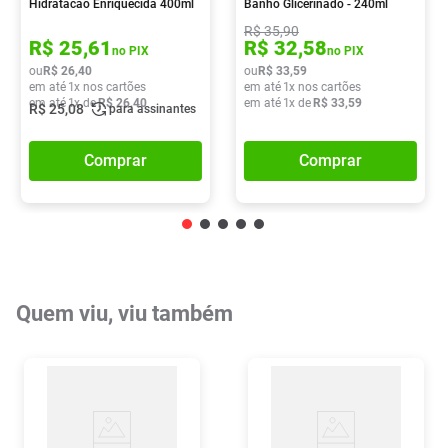
Hidratacao Enriquecida 400ml
Banho Glicerinado - 240ml
R$
35
,
90
R$
25
,
61
R$
32
,
58
no PIX
no PIX
ou
R$
26
,
40
ou
R$
33
,
59
em até
1
x nos cartões
em até
1
x nos cartões
em até
1
x de
R$
26
,
40
em até
1
x de
R$
33
,
59
R$
25
,
08
para assinantes
Comprar
Comprar
Quem viu, viu também