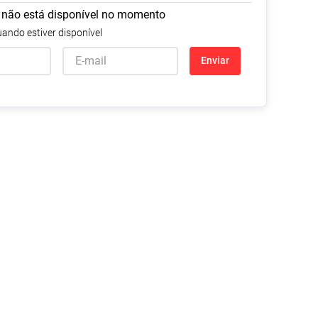
 não está disponível no momento
Tudo
Tiras para Teste
Lenços e Toalhas
Talcos
Esponjas
ando estiver disponível
Umedecidas
Ver Tudo
Ver Tudo
Ver Tudo
Enviar
Protetor de Colchão
Roupas Íntimas
Ver Tudo