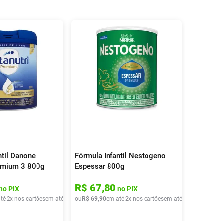
ntil Danone
Fórmula Infantil Nestogeno
remium 3 800g
Espessar 800g
R$
67
,
80
no PIX
no PIX
té
2
x nos cartões
em até
2
x de
ou
R$
R$
36
69
,
45
,
90
em até
2
x nos cartões
em até
2
x de
R$
34
,
9