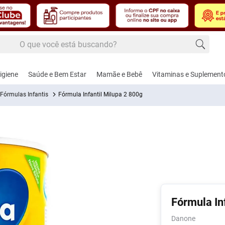
 buscando?
 buscados
igiene
Saúde e Bem Estar
Mamãe e Bebê
Vitaminas e Suplement
Fórmulas Infantis
Fórmula Infantil Milupa 2 800g
edecido
úde
dos Masculinos
, Febre e Contusão
Cuidados e Acessórios para Bebês
Alimentação
Cardiovascular e Circulação
Cuidados Femininos
Controle de Peso
Amamentação e Pu
Dermoco
Fito
hos e Lâminas de
gésico e
Aspirador Nasal
Adoçantes
Anti-Hipertensivos
Absorventes
Naturais
Bicos
Cabelos
Calm
ar
térmico
nte
Coco
Brincos
Alimentos
Anticoagulantes
Modeladores de Seios
Shakes
Bomba de Leite
Corpo
Nutri
Fórmula In
, Pasta e Gel
-Inflamatórios
Funcionais
te
Ver Tudo
Escova e Acessórios de Cabelo
Cardiovasculares
Sabonete Íntimo
Chupetas
Lábios
Saúd
ador
Danone
d
is
ca
Balas e Gomas de
Femi