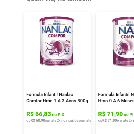
Fórmula Infantil Nanlac
Fórmula Infantil
Comfor Hmo 1 A 3 Anos 800g
Hmo 0 A 6 Mese
R$
66
,
83
R$
71
,
90
no PIX
no PI
ou
R$
68
,
90
em até
2
x nos cartões
em até
2
x de
ou
R$
R$
34
71
,
45
,
90
em até
2
x 