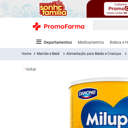
O que você está
Termos mais
Departamentos
Medicamentos
Beleza e H
fralda
1
º
Mamãe e Bebê
Alimentação para Bebês e Crianças
medley
2
º
Voltar
lenço um
3
º
fralda xg
4
º
Alergia e Infecções
Cabelos
Acessórios para Exames
Alimentação para Bebês e Crianças
Pré e Pós Treino
Vitaminas e Sa
Bebidas
Cuida
Dor
fralda g
5
º
shampoo
6
º
Antiacne
Alisantes e Relaxamentos
Abaixador de Língua
Acessórios para Alimentação
Albuminas
Colágenos
Água
Aparel
Anal
Barbe
Anti
desodora
7
º
Antibióticos
Ampola de Tratamento
Coletor de Fezes e Urina
Anti Refluxo
Aminoácidos
Funcionais e
Água de 
Fitoterápicos
Pomada
Anti
absorven
8
º
Ver Tudo
Anti-Inflamatórios e
Aparador de Pelos
Cereais Infantis
Barras
Bebidas
Model
vitamina 
9
º
Antialérgicos
Protéicas
Multivitamínicos
Funciona
Cóli