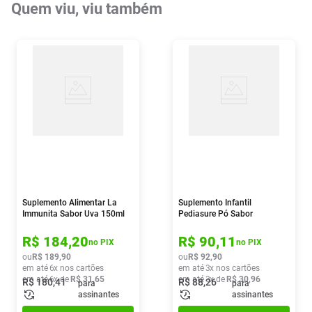
Quem viu, viu também
Suplemento Alimentar La
Suplemento Infantil
Immunita Sabor Uva 150ml
Pediasure Pó Sabor
Chocolate 400g
R$
184
,
20
R$
90
,
11
no PIX
no PIX
ou
R$
189
,
90
ou
R$
92
,
90
em até
6
x nos cartões
em até
3
x nos cartões
em até
6
x de
R$
31
,
65
em até
3
x de
R$
30
,
96
R$
180
,
41
R$
88
,
26
para
para
assinantes
assinantes