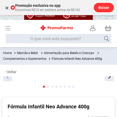
Promoção exclusiva no app
×
Baixar
Economize R$10 em pedidos acima de R$100
O que você está buscando?
Mamãe e Bebê
Alimentação para Bebês e Crianças
Termos mais buscados
Complementos e Suplementos
Fórmula Infantil Neo Advance 400g
Fralda
1
º
Voltar
Lenço Umedecido
2
º
Medley
3
º
Fralda Xg
4
º
Fralda G
5
º
Fórmula Infantil Neo Advance 400g
Shampoo
6
º
Desodorante
7
º