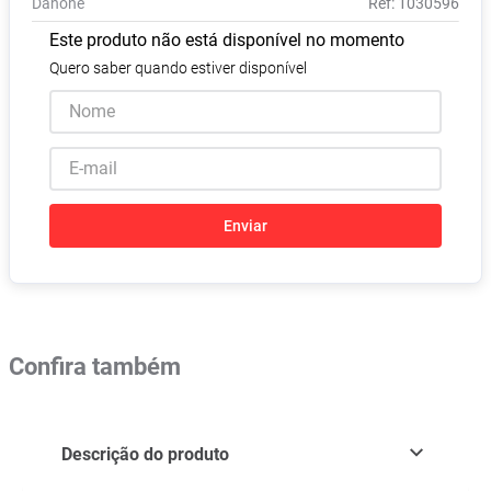
Danone
:
1030596
Pampers Confort Sec
8
º
Este produto não está disponível no momento
Vitamina D
9
º
Quero saber quando estiver disponível
Soro Fisiológico
10
º
Enviar
Confira também
Descrição do produto