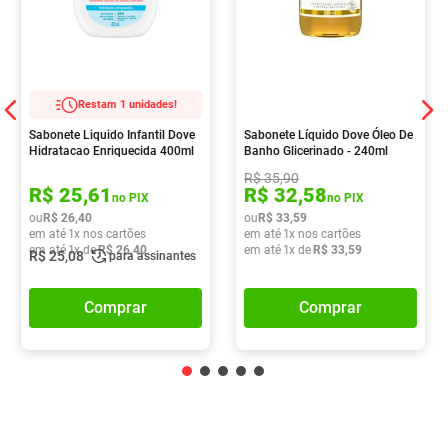
Restam 1 unidades!
Sabonete Liquido Infantil Dove
Sabonete Líquido Dove Óleo De
Hidratacao Enriquecida 400ml
Banho Glicerinado - 240ml
R$
35
,
90
R$
25
,
61
R$
32
,
58
no PIX
no PIX
ou
R$
26
,
40
ou
R$
33
,
59
em até
1
x nos cartões
em até
1
x nos cartões
em até
1
x de
R$
26
,
40
em até
1
x de
R$
33
,
59
R$
25
,
08
para assinantes
Comprar
Comprar