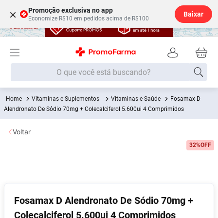
Promoção exclusiva no app
×
Baixar
Economize R$10 em pedidos acima de R$100
O que você está buscando?
Vitaminas e Suplementos
Vitaminas e Saúde
Fosamax D
Termos mais buscados
Alendronato De Sódio 70mg + Colecalciferol 5.600ui 4 Comprimidos
Fralda
1
º
Voltar
Medley
2
º
32%
OFF
Lenço Umedecido
3
º
Fralda Xg
4
º
Fralda G
5
º
Shampoo
6
º
Fosamax D Alendronato De Sódio 70mg +
Colecalciferol 5.600ui 4 Comprimidos
Desodorante
7
º