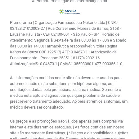
A Promofarma segue as determinações da
Promofarma | Organização Farmacêutica Nakano Ltda | CNPJ:
03.123.210\0003-27 | Rua Conselheiro Moreira de Barros, 2168 -
Lauzane Paulista - CEP 02430-001 - São Paulo - SP | Horário de
Atendimento: Segunda à Sexta-feira das 08:00 às 17:00h e Sábado
das 08:00 às 14:30| Farmacêutica responsável: Vitória Regina
Kenps de Souza CRF 122517| AFE: 0.04673.1 | Autorização de
Funcionamento - Processo: 25351.181179/2002-16 |
Autorização/MS: 0.04673.1 | CMVS - 355030801-477-000356-1-0
As informações contidas neste site não devem ser usadas para
automedicação e não substituem, em hipótese alguma, as
orientações dadas pelo profissional da área médica. Somente o
médico está apto a diagnosticar qualquer problema de saúde e
prescrever o tratamento adequado. Ao persistirem os sintomas, um
médico deverá ser consultado.
Os preços e as promoções são válidos apenas para compras via
internet e até durarem os estoques. | As fotos contidas em nosso
site são meramente ilustrativas. | *Preços e disponibilidade sujeitos
a alterações no decorrer do dia. Desconto à vista, cupons e outras