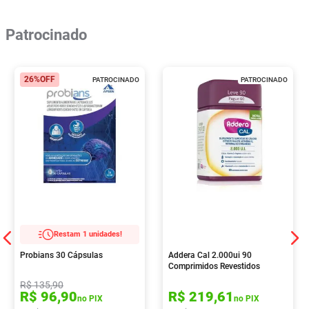
Patrocinado
26%
OFF
PATROCINADO
PATROCINADO
Restam 1 unidades!
Probians 30 Cápsulas
Addera Cal 2.000ui 90
Comprimidos Revestidos
R$
135
,
90
R$
96
,
90
R$
219
,
61
no PIX
no PIX