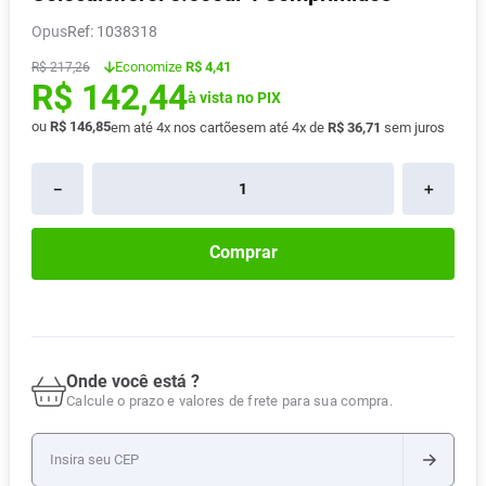
Absorvente
8
º
Opus
:
1038318
Lavitan
9
º
Economize
R$ 4,41
R$
217
,
26
R$
142
,
44
Vitamina D
10
º
à vista no PIX
ou
R$
146
,
85
em até
4
x nos cartões
em até
4
x de
R$
36
,
71
sem juros
－
＋
Comprar
Onde você está ?
Calcule o prazo e valores de frete para sua compra.