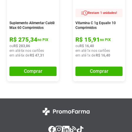
Restam 1 unidades!
Suplemento Alimentar Caldê
Vitamina C 1g Equaliv 10
Max 60 Comprimidos
Comprimidos
R$
275
,
34
R$
15
,
91
no PIX
no PIX
ou
R$
283
,
86
ou
R$
16
,
40
em até
6
x nos cartões
em até
1
x nos cartões
em até
6
x de
R$
47
,
31
em até
1
x de
R$
16
,
40
Comprar
Comprar