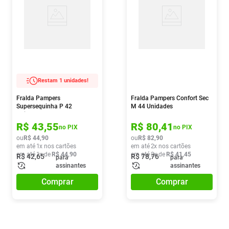
Restam 1 unidades!
Fralda Pampers
Fralda Pampers Confort Sec
Supersequinha P 42
M 44 Unidades
Unidades
R$
43
,
55
R$
80
,
41
no PIX
no PIX
ou
R$
44
,
90
ou
R$
82
,
90
em até
1
x nos cartões
em até
2
x nos cartões
em até
1
x de
R$
44
,
90
em até
2
x de
R$
41
,
45
R$
42
,
65
R$
78
,
76
para
para
assinantes
assinantes
Comprar
Comprar