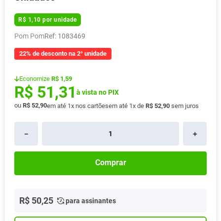
Absorvente
8
º
R$
1
,
10
por unidade
Pampers Confort Sec
9
º
Pom Pom
:
1083469
Lavitan
10
º
22% de desconto na 2° unidade
Economize
R$ 1,59
R$
51
,
31
à vista no PIX
ou
R$
52
,
90
em até
1
x nos cartões
em até
1
x de
R$
52
,
90
sem juros
－
＋
Comprar
R$
50
,
25
para assinantes