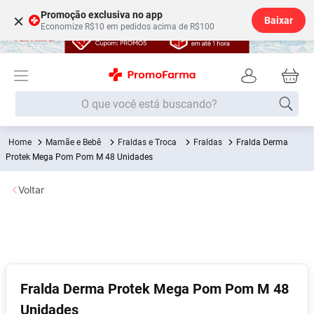
Promoção exclusiva no app
×
Baixar
Economize R$10 em pedidos acima de R$100
O que você está buscando?
Mamãe e Bebê
Fraldas e Troca
Fraldas
Fralda Derma
Termos mais buscados
Protek Mega Pom Pom M 48 Unidades
Fralda
1
º
Voltar
Lenço Umedecido
2
º
Medley
3
º
Fralda Xg
4
º
Fralda G
5
º
Desodorante
6
º
Fralda Derma Protek Mega Pom Pom M 48
Unidades
Shampoo
7
º