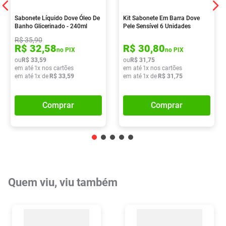
Sabonete Líquido Dove Óleo De
Kit Sabonete Em Barra Dove
Banho Glicerinado - 240ml
Pele Sensível 6 Unidades
R$
35
,
90
R$
32
,
58
R$
30
,
80
no PIX
no PIX
ou
R$
33
,
59
ou
R$
31
,
75
em até
1
x nos cartões
em até
1
x nos cartões
em até
1
x de
R$
33
,
59
em até
1
x de
R$
31
,
75
Comprar
Comprar
Quem viu, viu também