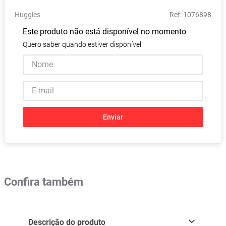
Pampers Confort Sec
8
º
Huggies
:
1076898
Vitamina D
9
º
Este produto não está disponível no momento
Soro Fisiológico
10
º
Quero saber quando estiver disponível
Enviar
Confira também
Descrição do produto