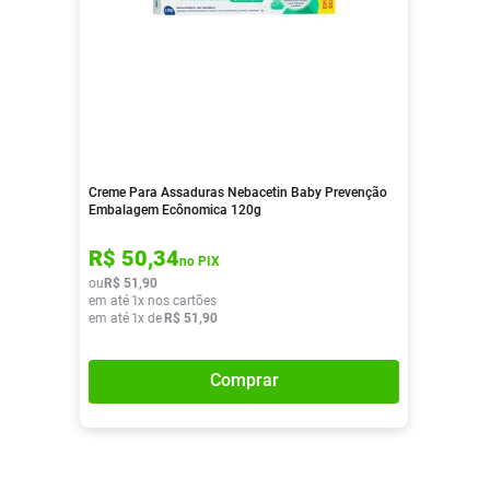
Creme Para Assaduras Nebacetin Baby Prevenção
Embalagem Ecônomica 120g
R$
50
,
34
no PIX
ou
R$
51
,
90
em até
1
x nos cartões
em até
1
x de
R$
51
,
90
Comprar