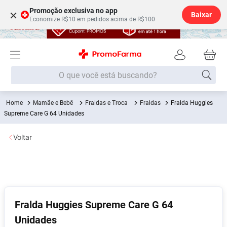
Promoção exclusiva no app
×
Baixar
Economize R$10 em pedidos acima de R$100
O que você está buscando?
Mamãe e Bebê
Fraldas e Troca
Fraldas
Fralda Huggies
Termos mais buscados
Supreme Care G 64 Unidades
Fralda
1
º
Voltar
Lenço Umedecido
2
º
Medley
3
º
Fralda Xg
4
º
Fralda G
5
º
Fralda Huggies Supreme Care G 64
Desodorante
6
º
Unidades
Shampoo
7
º