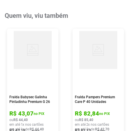
Quem viu, viu também
Fralda Babysec Galinha
Fralda Pampers Premium
Pintadinha Premium G 26
Care P 40 Unidades
Unidades
R$
43
,
07
R$
82
,
84
no PIX
no PIX
ou
R$
44
,
40
ou
R$
85
,
40
em até
1
x nos cartões
em até
2
x nos cartões
em até
1
x de
R$
44
,
40
em até
2
x de
R$
42
,
70
R$
42
,
18
R$
81
,
13