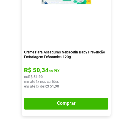
Creme Para Assaduras Nebacetin Baby Prevenção
Embalagem Ecônomica 120g
R$
50
,
34
no PIX
ou
R$
51
,
90
em até
1
x nos cartões
em até
1
x de
R$
51
,
90
Comprar