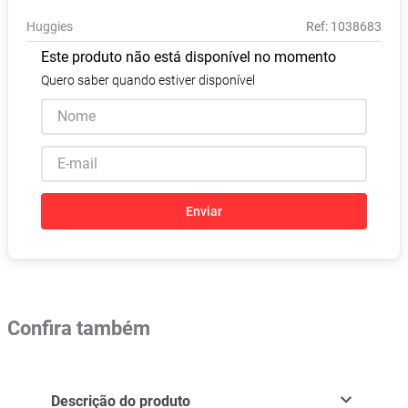
Pampers Confort Sec
8
º
Huggies
:
1038683
Vitamina D
9
º
Este produto não está disponível no momento
Soro Fisiológico
10
º
Quero saber quando estiver disponível
Enviar
Confira também
Descrição do produto