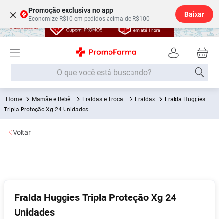
Promoção exclusiva no app
×
Baixar
Economize R$10 em pedidos acima de R$100
O que você está buscando?
Mamãe e Bebê
Fraldas e Troca
Fraldas
Fralda Huggies
Termos mais buscados
Tripla Proteção Xg 24 Unidades
Fralda
1
º
Voltar
Lenço Umedecido
2
º
Medley
3
º
Fralda Xg
4
º
Fralda G
5
º
Fralda Huggies Tripla Proteção Xg 24
Desodorante
6
º
Unidades
Shampoo
7
º