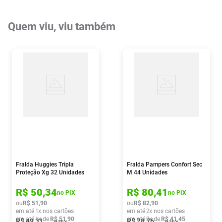
Quem viu, viu também
Fralda Huggies Tripla
Fralda Pampers Confort Sec
Proteção Xg 32 Unidades
M 44 Unidades
R$
50
,
34
R$
80
,
41
no PIX
no PIX
ou
R$
51
,
90
ou
R$
82
,
90
em até
1
x nos cartões
em até
2
x nos cartões
em até
1
x de
R$
51
,
90
em até
2
x de
R$
41
,
45
R$
49
,
31
R$
78
,
76