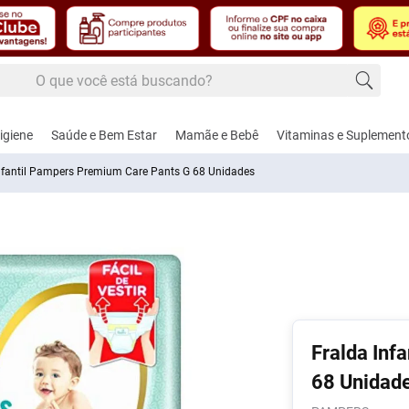
 buscando?
 buscados
igiene
Saúde e Bem Estar
Mamãe e Bebê
Vitaminas e Suplement
nfantil Pampers Premium Care Pants G 68 Unidades
edecido
úde
dos Masculinos
, Febre e Contusão
Cuidados e Acessórios para Bebês
Alimentação
Cardiovascular e Circulação
Cuidados Femininos
Controle de Peso
Amamentação e Pu
Dermoco
Fito
hos e Lâminas de
gésico e
Aspirador Nasal
Adoçantes
Anti-Hipertensivos
Absorventes
Naturais
Bicos
Cabelos
Calm
ar
térmico
nte
Fralda Inf
Coco
Brincos
Alimentos
Anticoagulantes
Modeladores de Seios
Shakes
Bomba de Leite
Corpo
Nutri
, Pasta e Gel
-Inflamatórios
Funcionais
te
Ver Tudo
68 Unidad
Escova e Acessórios de Cabelo
Cardiovasculares
Sabonete Íntimo
Chupetas
Lábios
Saúd
ador
d
is
ca
Balas e Gomas de
Femi