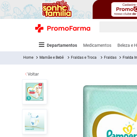
O que você está
Termos mais
Departamentos
Medicamentos
Beleza e H
fralda
1
º
Mamãe e Bebê
Fraldas e Troca
Fraldas
Fralda I
medley
2
º
Voltar
lenço um
3
º
fralda xg
4
º
Alergia e Infecções
Cabelos
Acessórios para Exames
Alimentação para Bebês e Crianças
Pré e Pós Treino
Vitaminas e Sa
Bebidas
Cuida
Dor
fralda g
5
º
shampoo
6
º
Antiacne
Alisantes e Relaxamentos
Abaixador de Língua
Acessórios para Alimentação
Albuminas
Colágenos
Água
Aparel
Anal
Barbe
Anti
desodora
7
º
Antibióticos
Ampola de Tratamento
Coletor de Fezes e Urina
Anti Refluxo
Aminoácidos
Funcionais e
Água de 
Fitoterápicos
Pomada
Anti
absorven
8
º
Ver Tudo
Anti-Inflamatórios e
Aparador de Pelos
Cereais Infantis
Barras
Bebidas
Model
vitamina 
9
º
Antialérgicos
Protéicas
Multivitamínicos
Funciona
Cóli