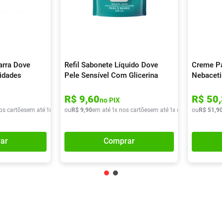
arra Dove
Refil Sabonete Líquido Dove
Creme P
nidades
Pele Sensível Com Glicerina
Nebaceti
200ml
Embalag
R$
9
,
60
R$
50
,
no PIX
os cartões
em até
1
x de
R$
ou
31
R$
,
75
9
,
90
em até
1
x nos cartões
em até
1
x de
R$
ou
9
,
90
R$
51
,
9
ar
Comprar