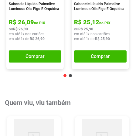
Sabonete Líquido Palmolive
Sabonete Líquido Palmolive
Luminous Oils Figo E Orquídea
Luminous Oils Figo E Orquídea
Branca 650ml
Branca 900ml
R$
26
,
09
R$
25
,
12
no PIX
no PIX
ou
R$
26
,
90
ou
R$
25
,
90
em até
1
x nos cartões
em até
1
x nos cartões
em até
1
x de
R$
26
,
90
em até
1
x de
R$
25
,
90
Comprar
Comprar
Quem viu, viu também