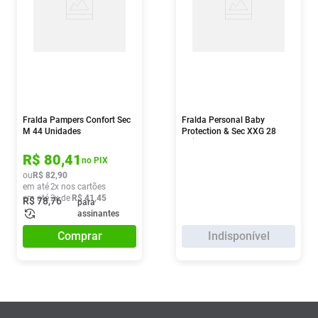
Fralda Pampers Confort Sec
Fralda Personal Baby
M 44 Unidades
Protection & Sec XXG 28
Unidades
R$
80
,
41
no PIX
ou
R$
82
,
90
em até
2
x nos cartões
em até
2
x de
R$
41
,
45
R$
78
,
76
para
assinantes
Comprar
Indisponível