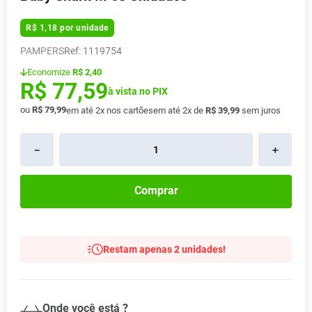
Absorvente
8
º
R$
1
,
18
por unidade
Pampers Confort Sec
9
º
PAMPERS
:
1119754
Lavitan
10
º
Economize
R$ 2,40
R$
77
,
59
à vista no PIX
ou
R$
79
,
99
em até
2
x nos cartões
em até
2
x de
R$
39
,
99
sem juros
－
＋
Comprar
Restam apenas 2 unidades!
Onde você está ?