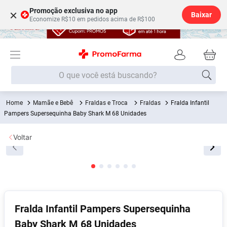
Promoção exclusiva no app
×
Baixar
Economize R$10 em pedidos acima de R$100
O que você está buscando?
Mamãe e Bebê
Fraldas e Troca
Fraldas
Fralda Infantil
Termos mais buscados
Pampers Supersequinha Baby Shark M 68 Unidades
Fralda
1
º
Voltar
Lenço Umedecido
2
º
Medley
3
º
Fralda Xg
4
º
Fralda G
5
º
Desodorante
6
º
Fralda Infantil Pampers Supersequinha
Baby Shark M 68 Unidades
Shampoo
7
º