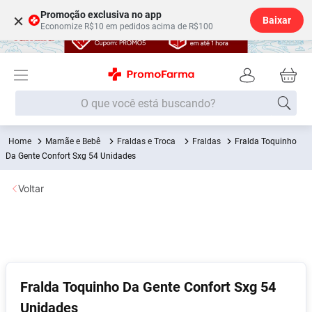
Promoção exclusiva no app
×
Baixar
Economize R$10 em pedidos acima de R$100
O que você está buscando?
Mamãe e Bebê
Fraldas e Troca
Fraldas
Fralda Toquinho
Termos mais buscados
Da Gente Confort Sxg 54 Unidades
Fralda
1
º
Voltar
Lenço Umedecido
2
º
Medley
3
º
Fralda Xg
4
º
Fralda G
5
º
Desodorante
6
º
Fralda Toquinho Da Gente Confort Sxg 54
Unidades
Shampoo
7
º