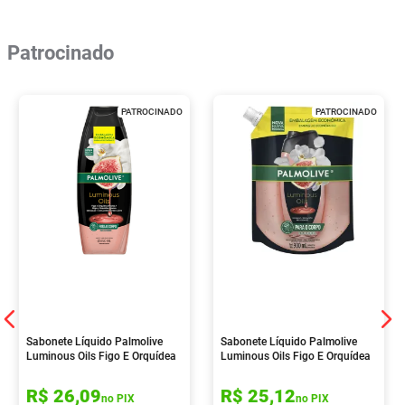
Patrocinado
PATROCINADO
PATROCINADO
Sabonete Líquido Palmolive
Sabonete Líquido Palmolive
Luminous Oils Figo E Orquídea
Luminous Oils Figo E Orquídea
Branca 650ml
Branca 900ml
R$
26
,
09
R$
25
,
12
no PIX
no PIX