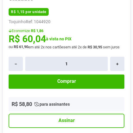
Absorvente
8
º
R$
1
,
15
por unidade
Pampers Confort Sec
9
º
Toquinho
:
1044920
Lavitan
10
º
Economize
R$ 1,86
R$
60
,
04
à vista no PIX
ou
R$
61
,
90
em até
2
x nos cartões
em até
2
x de
R$
30
,
95
sem juros
－
＋
Comprar
R$
58
,
80
para assinantes
Assinar