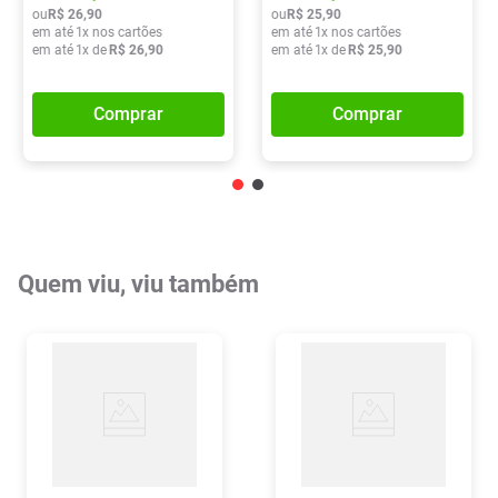
ou
R$
26
,
90
ou
R$
25
,
90
em até
1
x nos cartões
em até
1
x nos cartões
em até
1
x de
R$
26
,
90
em até
1
x de
R$
25
,
90
Comprar
Comprar
Quem viu, viu também