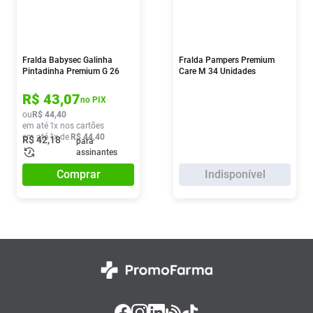
Fralda Babysec Galinha
Fralda Pampers Premium
Pintadinha Premium G 26
Care M 34 Unidades
Unidades
R$
43
,
07
no PIX
ou
R$
44
,
40
em até
1
x nos cartões
em até
1
x de
R$
44
,
40
R$
42
,
18
para
assinantes
Comprar
Indisponível