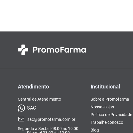
Colorações, Tinturas e
Complementos e Suplementos
Pomada
soro fisio
10
º
Antimicóticos e Fungos
Tonalizantes
BCAA
Ômegas e Ácidos
Chás
Con
Model
Compostos Lácteos
Graxos
Ver Tudo
Ver Tudo
Ver 
Condicionadores
CL-LA
Pré e 
Ver Tudo
Ver Tudo
Ver Tudo
Ver Tudo
Ver Tu
Atendimento
Institucional
Central de Atendimento
Sobre a Promofarma
Nossas lojas
SAC
Política de Privacidade
sac@promofarma.com.br
Trabalhe conosco
Segunda a Sexta | 08:00 às 19:00
Blog
Sábado| 08:00 às 19:00