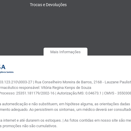
Trocas e Devoluções
Mais Informações
.123.210\0003-27 | Rua Conselheiro Moreira de Barros, 2168 - Lauzane Paulista
armacêutico responsável: Vitória Regina Kenps de Souza
 Processo: 25351.181179/2002-16 | Autorização/MS: 0.04673.1 | CMVS - 35503
a automedicação e não substituem, em hipótese alguma, as orientações dadas p
tamento adequado. Ao persistirem os sintomas, um médico deverá ser consultad
nternet e até durarem os estoques. | As fotos contidas em nosso site são meram
ras promoções não são cumulativos.