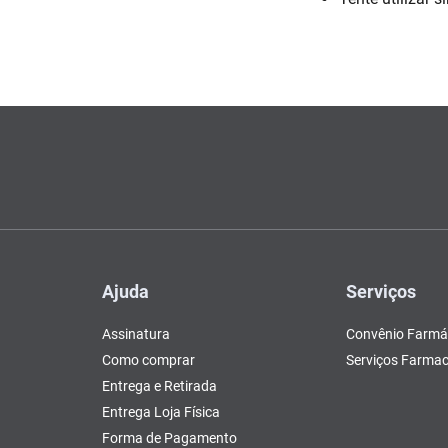
Escovas e Pentes
Colesterol e Triglicerídeos
Teste de Gravidez e
Copos
Olhos
, Pasta e Gel
Mascar
Ver 
lógico
tusão
Fertilidade
ador
Ver Tudo
Ver Tudo
Ver Tudo
Ver Tudo
Barras de Cereal
Tudo
Ver Tudo
Pós Barba
Ver Tudo
do
Ajuda
Serviços
Assinatura
Convênio Farmá
Como comprar
Serviços Farmac
Entrega e Retirada
Entrega Loja Física
Forma de Pagamento