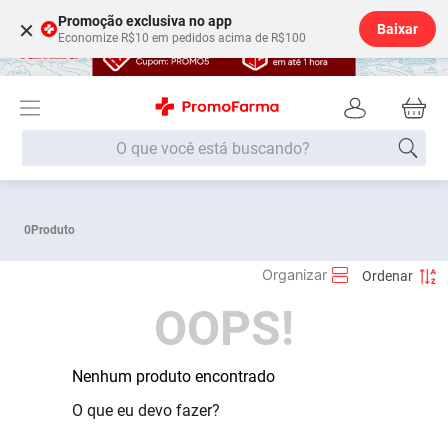
Promoção exclusiva no app
×
Baixar
Economize R$10 em pedidos acima de R$100
O que você está buscando?
Termos mais buscados
0
Produto
Fralda
1
º
Lenço Umedecido
2
º
OOPS!
Medley
3
º
Fralda Xg
4
º
Fralda G
Nenhum produto encontrado
5
º
Desodorante
6
º
O que eu devo fazer?
Shampoo
7
º