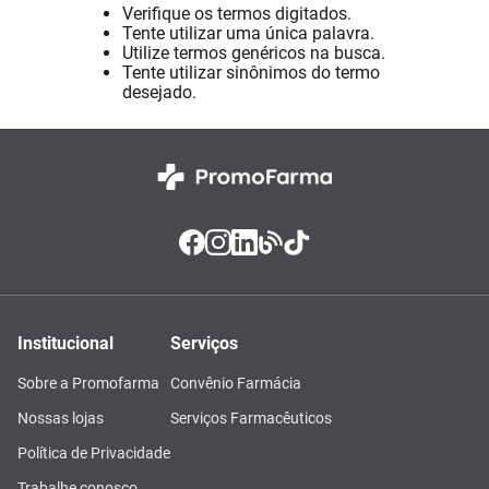
Verifique os termos digitados.
Absorvente
8
º
Tente utilizar uma única palavra.
Utilize termos genéricos na busca.
Pampers Confort Sec
9
º
Tente utilizar sinônimos do termo
desejado.
Lavitan
10
º
Institucional
Serviços
Sobre a Promofarma
Convênio Farmácia
Nossas lojas
Serviços Farmacêuticos
Política de Privacidade
Trabalhe conosco