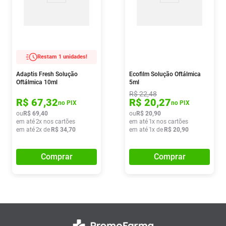
Restam 1 unidades!
Adaptis Fresh Solução
Ecofilm Solução Oftálmica
Oftálmica 10ml
5ml
R$
22
,
48
R$
67
,
32
R$
20
,
27
no PIX
no PIX
ou
R$
69
,
40
ou
R$
20
,
90
em até
2
x nos cartões
em até
1
x nos cartões
em até
2
x de
R$
34
,
70
em até
1
x de
R$
20
,
90
Comprar
Comprar