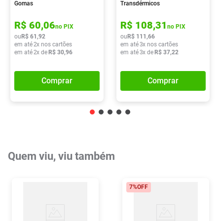
Gomas
Transdérmicos
R$
60
,
06
R$
108
,
31
no PIX
no PIX
ou
R$
61
,
92
ou
R$
111
,
66
em até
2
x nos cartões
em até
3
x nos cartões
em até
2
x de
R$
30
,
96
em até
3
x de
R$
37
,
22
Comprar
Comprar
Quem viu, viu também
7%
OFF