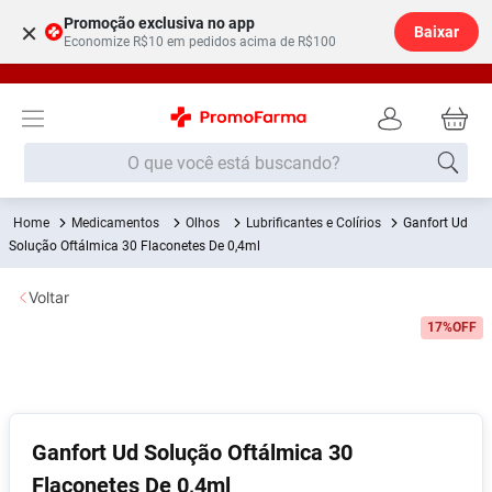
Promoção exclusiva no app
×
Baixar
Economize R$10 em pedidos acima de R$100
O que você está buscando?
Medicamentos
Olhos
Lubrificantes e Colírios
Ganfort Ud
Termos mais buscados
Solução Oftálmica 30 Flaconetes De 0,4ml
Fralda
1
º
Voltar
Lenço Umedecido
2
º
17%
OFF
Medley
3
º
Fralda Xg
4
º
Fralda G
5
º
Shampoo
6
º
Ganfort Ud Solução Oftálmica 30
Flaconetes De 0,4ml
Desodorante
7
º