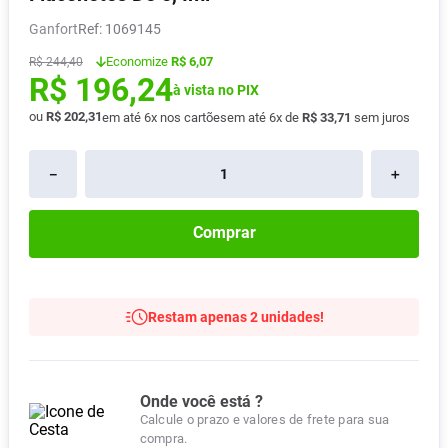
Vitamina D
8
º
Ganfort
:
1069145
Absorvente
9
º
Economize
R$ 6,07
R$
244
,
40
R$
196
,
24
Lavitan
10
º
à vista no PIX
ou
R$
202
,
31
em até
6
x nos cartões
em até
6
x de
R$
33
,
71
sem juros
－
＋
Comprar
Restam apenas 2 unidades!
Onde você está ?
Calcule o prazo e valores de frete para sua
compra.